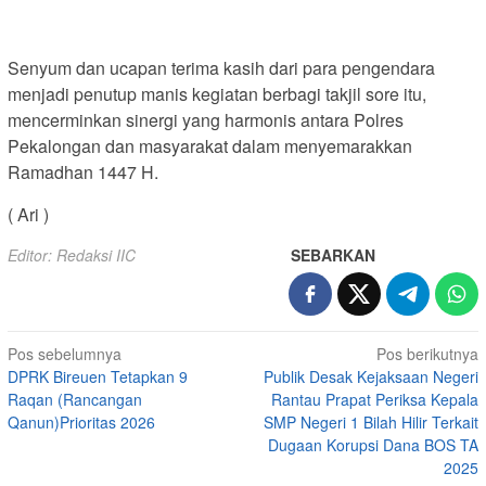
Senyum dan ucapan terima kasih dari para pengendara
menjadi penutup manis kegiatan berbagi takjil sore itu,
mencerminkan sinergi yang harmonis antara Polres
Pekalongan dan masyarakat dalam menyemarakkan
Ramadhan 1447 H.
( Ari )
Editor: Redaksi IIC
SEBARKAN
Navigasi
Pos sebelumnya
Pos berikutnya
DPRK Bireuen Tetapkan 9
Publik Desak Kejaksaan Negeri
pos
Raqan (Rancangan
Rantau Prapat Periksa Kepala
Qanun)Prioritas 2026
SMP Negeri 1 Bilah Hilir Terkait
Dugaan Korupsi Dana BOS TA
2025