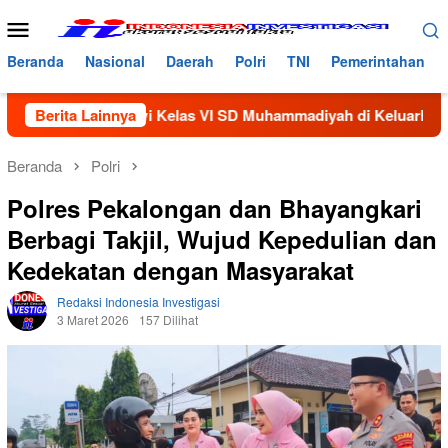
Loncat
Menu
ke
Mobile
konten
Beranda
Nasional
Daerah
Polri
TNI
Pemerintahan
ang Siswi Kelas VI SD Muhammadiyah di Keluarkan Dari Sekola
Berita Lainnya
Beranda
Polri
Polres Pekalongan dan Bhayangkari
Berbagi Takjil, Wujud Kepedulian dan
Kedekatan dengan Masyarakat
Redaksi Indonesia Investigasi
3 Maret 2026
157 Dilihat