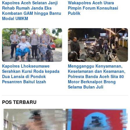
Kapolres Aceh Selatan Janji
Wakapolres Aceh Utara
Rehab Rumah Janda Eks
Pimpin Forum Konsultasi
Kombatan GAM hingga Bantu
Publik
Modal UMKM
Kapolres Lhokseumawe
Mengganggu Kenyamanan,
Serahkan Kursi Roda kepada
Keselamatan dan Keamanan,
Dua Lansia di Pondok
Polresta Banda Aceh Sita 80
Pesantren Baitul Izzah
Motor Berknalpot Brong
Selama Bulan Juli
POS TERBARU