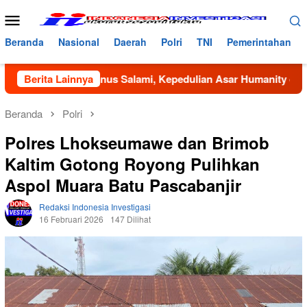
Loncat
Menu
ke
Mobile
konten
Beranda
Nasional
Daerah
Polri
TNI
Pemerintahan
Dayah Bustanus Salami, Kepedulian Asar Humanity dan Mahasi
Berita Lainnya
Beranda
Polri
Polres Lhokseumawe dan Brimob
Kaltim Gotong Royong Pulihkan
Aspol Muara Batu Pascabanjir
Redaksi Indonesia Investigasi
16 Februari 2026
147 Dilihat