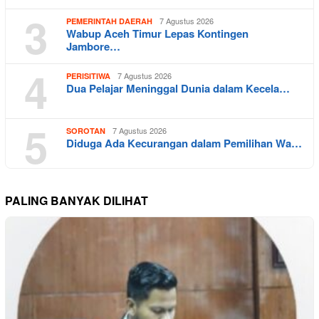
3
7 Agustus 2026
PEMERINTAH DAERAH
Wabup Aceh Timur Lepas Kontingen
Jambore…
4
7 Agustus 2026
PERISITIWA
Dua Pelajar Meninggal Dunia dalam Kecela…
5
7 Agustus 2026
SOROTAN
Diduga Ada Kecurangan dalam Pemilihan Wa…
PALING BANYAK DILIHAT