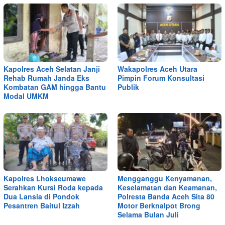
Kapolres Aceh Selatan Janji
Wakapolres Aceh Utara
Rehab Rumah Janda Eks
Pimpin Forum Konsultasi
Kombatan GAM hingga Bantu
Publik
Modal UMKM
Kapolres Lhokseumawe
Mengganggu Kenyamanan,
Serahkan Kursi Roda kepada
Keselamatan dan Keamanan,
Dua Lansia di Pondok
Polresta Banda Aceh Sita 80
Pesantren Baitul Izzah
Motor Berknalpot Brong
Selama Bulan Juli