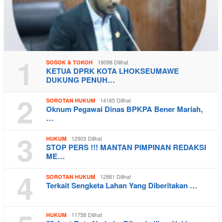
1
18098 Dilihat
SOSOK & TOKOH
KETUA DPRK KOTA LHOKSEUMAWE
DUKUNG PENUH…
2
14165 Dilihat
SOROTAN HUKUM
Oknum Pegawai Dinas BPKPA Bener Mariah,
…
3
12903 Dilihat
HUKUM
STOP PERS !!! MANTAN PIMPINAN REDAKSI
ME…
4
12881 Dilihat
SOROTAN HUKUM
Terkait Sengketa Lahan Yang Diberitakan …
11758 Dilihat
HUKUM