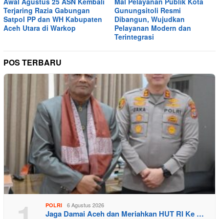
Awal Agustus 25 ASN Kembali
Mal Pelayanan Publik Kota
Terjaring Razia Gabungan
Gunungsitoli Resmi
Satpol PP dan WH Kabupaten
Dibangun, Wujudkan
Aceh Utara di Warkop
Pelayanan Modern dan
Terintegrasi
POS TERBARU
1
6 Agustus 2026
POLRI
Jaga Damai Aceh dan Meriahkan HUT RI Ke …