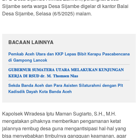
Sijambe serta warga Desa Sijambe digelar di kantor Balai
Desa Sijambe, Selasa (6/5/2025) malam.
BACAAN LAINNYA
Pemkab Aceh Utara dan KKP Lepas Bibit Kerapu Pascabencana
di Gampong Lancok
𝐆𝐔𝐁𝐄𝐑𝐍𝐔𝐑 𝐒𝐔𝐌𝐀𝐓𝐄𝐑𝐀 𝐔𝐓𝐀𝐑𝐀 𝐌𝐄𝐋𝐀𝐊𝐔𝐊𝐀𝐍 𝐊𝐔𝐍𝐉𝐔𝐍𝐆𝐀𝐍
𝐊𝐄𝐑𝐉𝐀 𝐃𝐈 𝐑𝐒𝐔𝐃 𝐝𝐫. 𝐌. 𝐓𝐡𝐨𝐦𝐬𝐞𝐧 𝐍𝐢𝐚𝐬
Sekda Banda Aceh dan Para Asisten Silaturahmi dengan Plt
Kadisdik Dayah Kota Banda Aceh
Kapolsek Wiradesa Iptu Maman Sugiarto, S.H., M.H.
mengatakan pihaknya memberikan pengamanan ketat
jalannya rembug desa guna mengantisipasi hal-hal yang
bisa menyebabkan timbulnya gangguan keamanan, agar