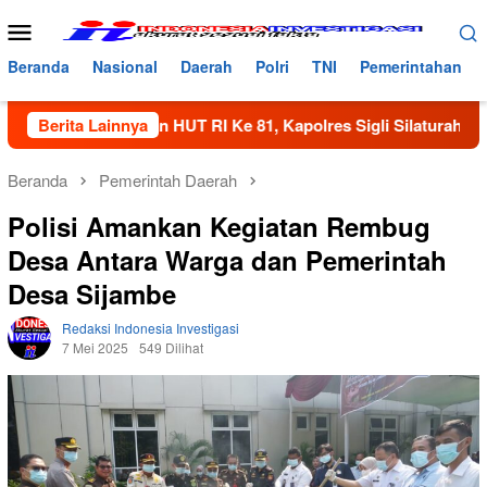
Loncat
Menu
ke
Mobile
konten
Beranda
Nasional
Daerah
Polri
TNI
Pemerintahan
 Meriahkan HUT RI Ke 81, Kapolres Sigli Silaturahmi Dengan K
Berita Lainnya
Beranda
Pemerintah Daerah
Polisi Amankan Kegiatan Rembug
Desa Antara Warga dan Pemerintah
Desa Sijambe
Redaksi Indonesia Investigasi
7 Mei 2025
549 Dilihat