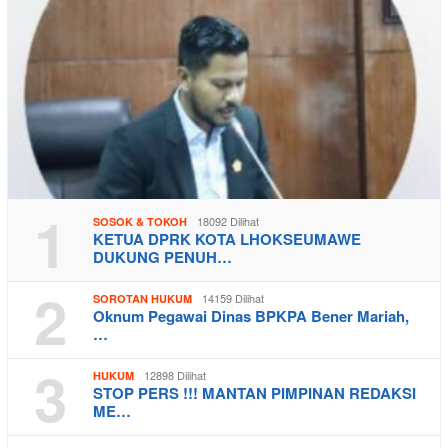
1
18092 Dilihat
SOSOK & TOKOH
KETUA DPRK KOTA LHOKSEUMAWE
DUKUNG PENUH…
2
14159 Dilihat
SOROTAN HUKUM
Oknum Pegawai Dinas BPKPA Bener Mariah,
…
3
12898 Dilihat
HUKUM
STOP PERS !!! MANTAN PIMPINAN REDAKSI
ME…