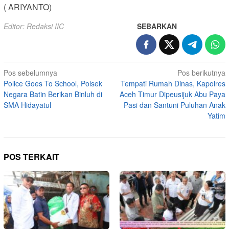
( ARIYANTO)
Editor: Redaksi IIC
SEBARKAN
Navigasi
Pos sebelumnya
Pos berikutnya
Police Goes To School, Polsek
Tempati Rumah Dinas, Kapolres
pos
Negara Batin Berikan Binluh di
Aceh Timur Dipeusijuk Abu Paya
SMA Hidayatul
Pasi dan Santuni Puluhan Anak
Yatim
POS TERKAIT