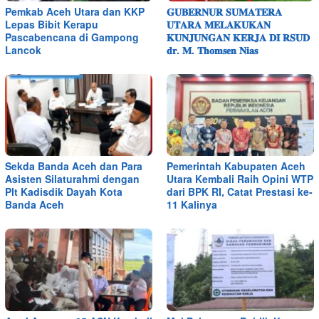
Pemkab Aceh Utara dan KKP
𝐆𝐔𝐁𝐄𝐑𝐍𝐔𝐑 𝐒𝐔𝐌𝐀𝐓𝐄𝐑𝐀
Lepas Bibit Kerapu
𝐔𝐓𝐀𝐑𝐀 𝐌𝐄𝐋𝐀𝐊𝐔𝐊𝐀𝐍
Pascabencana di Gampong
𝐊𝐔𝐍𝐉𝐔𝐍𝐆𝐀𝐍 𝐊𝐄𝐑𝐉𝐀 𝐃𝐈 𝐑𝐒𝐔𝐃
Lancok
𝐝𝐫. 𝐌. 𝐓𝐡𝐨𝐦𝐬𝐞𝐧 𝐍𝐢𝐚𝐬
Sekda Banda Aceh dan Para
Pemerintah Kabupaten Aceh
Asisten Silaturahmi dengan
Utara Kembali Raih Opini WTP
Plt Kadisdik Dayah Kota
dari BPK RI, Catat Prestasi ke-
Banda Aceh
11 Kalinya