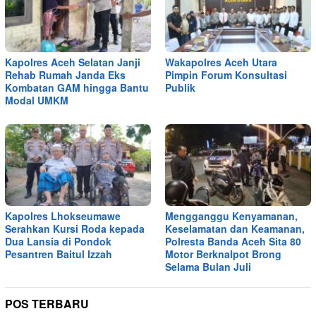
Kapolres Aceh Selatan Janji
Wakapolres Aceh Utara
Rehab Rumah Janda Eks
Pimpin Forum Konsultasi
Kombatan GAM hingga Bantu
Publik
Modal UMKM
Kapolres Lhokseumawe
Mengganggu Kenyamanan,
Serahkan Kursi Roda kepada
Keselamatan dan Keamanan,
Dua Lansia di Pondok
Polresta Banda Aceh Sita 80
Pesantren Baitul Izzah
Motor Berknalpot Brong
Selama Bulan Juli
POS TERBARU