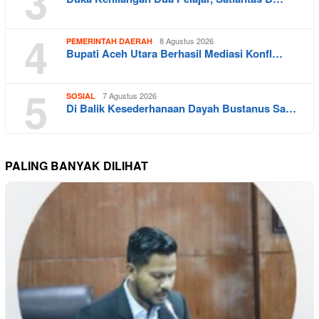
3
4
8 Agustus 2026
PEMERINTAH DAERAH
Bupati Aceh Utara Berhasil Mediasi Konfl…
5
7 Agustus 2026
SOSIAL
Di Balik Kesederhanaan Dayah Bustanus Sa…
PALING BANYAK DILIHAT