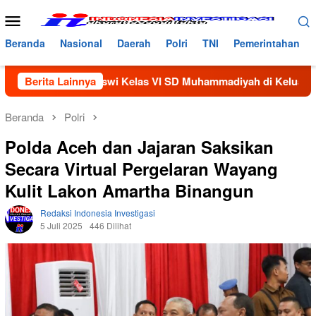
Loncat
Menu
ke
Mobile
konten
Beranda
Nasional
Daerah
Polri
TNI
Pemerintahan
orang Siswi Kelas VI SD Muhammadiyah di Keluarkan Dari Seko
Berita Lainnya
Beranda
Polri
Polda Aceh dan Jajaran Saksikan
Secara Virtual Pergelaran Wayang
Kulit Lakon Amartha Binangun
Redaksi Indonesia Investigasi
5 Juli 2025
446 Dilihat