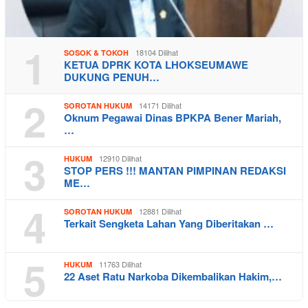
1
18104 Dilihat
SOSOK & TOKOH
KETUA DPRK KOTA LHOKSEUMAWE
DUKUNG PENUH…
2
14171 Dilihat
SOROTAN HUKUM
Oknum Pegawai Dinas BPKPA Bener Mariah,
…
3
12910 Dilihat
HUKUM
STOP PERS !!! MANTAN PIMPINAN REDAKSI
ME…
4
12881 Dilihat
SOROTAN HUKUM
Terkait Sengketa Lahan Yang Diberitakan …
5
11763 Dilihat
HUKUM
22 Aset Ratu Narkoba Dikembalikan Hakim,…