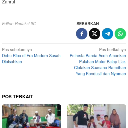
Zahrul
Editor: Redaksi IIC
SEBARKAN
Navigasi
Pos sebelumnya
Pos berikutnya
Debu Riba di Era Modern Susah
Polresta Banda Aceh Amankan
pos
Dipisahkan
Puluhan Motor Balap Liar.
Ciptakan Suasana Ramdhan
Yang Kondusif dan Nyaman
POS TERKAIT