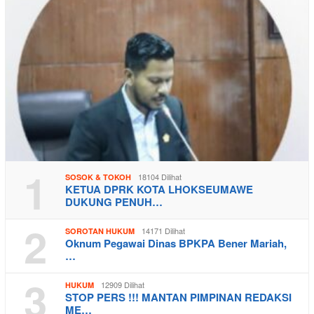
1
18104 Dilihat
SOSOK & TOKOH
KETUA DPRK KOTA LHOKSEUMAWE
DUKUNG PENUH…
2
14171 Dilihat
SOROTAN HUKUM
Oknum Pegawai Dinas BPKPA Bener Mariah,
…
3
12909 Dilihat
HUKUM
STOP PERS !!! MANTAN PIMPINAN REDAKSI
ME…