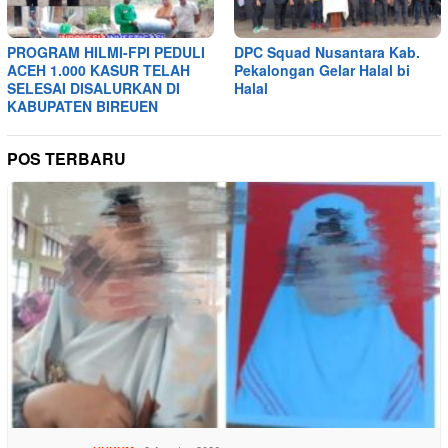
PROGRAM HILMI-FPI PEDULI
DPC Squad Nusantara Kab.
ACEH 1.000 KASUR TELAH
Pekalongan Gelar Halal bi
SELESAI DISALURKAN DI
Halal
KABUPATEN BIREUEN
POS TERBARU