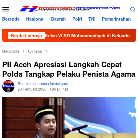
Loncat
Menu
ke
Mobile
konten
Beranda
Nasional
Daerah
Polri
TNI
Pemerintahan
iswi Kelas VI SD Muhammadiyah di Keluarkan Dari Sekolah
Berita Lainnya
Beranda
Ormas
PII Aceh Apresiasi Langkah Cepat
Polda Tangkap Pelaku Penista Agama
Redaksi Indonesia Investigasi
23 Februari 2026
196 Dilihat