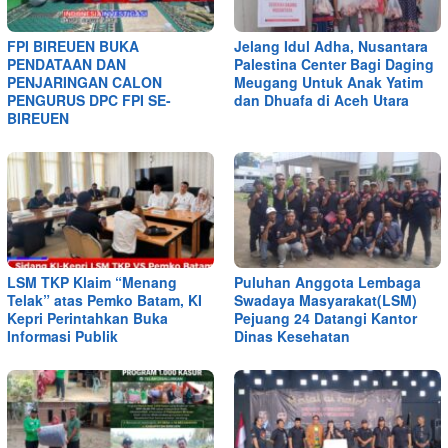
FPI BIREUEN BUKA
Jelang Idul Adha, Nusantara
PENDATAAN DAN
Palestina Center Bagi Daging
PENJARINGAN CALON
Meugang Untuk Anak Yatim
PENGURUS DPC FPI SE-
dan Dhuafa di Aceh Utara
BIREUEN
LSM TKP Klaim “Menang
Puluhan Anggota Lembaga
Telak” atas Pemko Batam, KI
Swadaya Masyarakat(LSM)
Kepri Perintahkan Buka
Pejuang 24 Datangi Kantor
Informasi Publik
Dinas Kesehatan