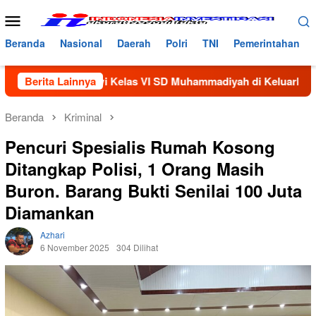
Loncat
Menu
ke
Mobile
konten
Beranda
Nasional
Daerah
Polri
TNI
Pemerintahan
ng Siswi Kelas VI SD Muhammadiyah di Keluarkan Dari Sekolah
Berita Lainnya
Beranda
Kriminal
Pencuri Spesialis Rumah Kosong
Ditangkap Polisi, 1 Orang Masih
Buron. Barang Bukti Senilai 100 Juta
Diamankan
Azhari
6 November 2025
304 Dilihat