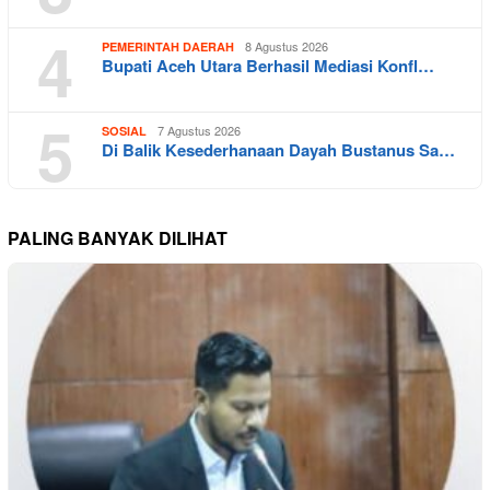
4
8 Agustus 2026
PEMERINTAH DAERAH
Bupati Aceh Utara Berhasil Mediasi Konfl…
5
7 Agustus 2026
SOSIAL
Di Balik Kesederhanaan Dayah Bustanus Sa…
PALING BANYAK DILIHAT