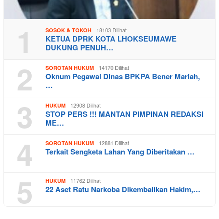
1
18103 Dilihat
SOSOK & TOKOH
KETUA DPRK KOTA LHOKSEUMAWE
DUKUNG PENUH…
2
14170 Dilihat
SOROTAN HUKUM
Oknum Pegawai Dinas BPKPA Bener Mariah,
…
3
12908 Dilihat
HUKUM
STOP PERS !!! MANTAN PIMPINAN REDAKSI
ME…
4
12881 Dilihat
SOROTAN HUKUM
Terkait Sengketa Lahan Yang Diberitakan …
5
11762 Dilihat
HUKUM
22 Aset Ratu Narkoba Dikembalikan Hakim,…