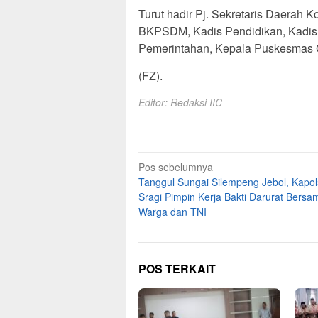
Turut hadir Pj. Sekretaris Daerah 
BKPSDM, Kadis Pendidikan, Kadis
Pemerintahan, Kepala Puskesmas Gu
(FZ).
Editor: Redaksi IIC
Navigasi
Pos sebelumnya
Tanggul Sungai Silempeng Jebol, Kapo
pos
Sragi Pimpin Kerja Bakti Darurat Bersa
Warga dan TNI
POS TERKAIT