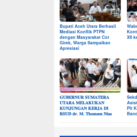
Bupati Aceh Utara Berhasil
Wabu
Mediasi Konflik PTPN
Kont
dengan Masyarakat Cot
XII k
Girek, Warga Sampaikan
Apresiasi
𝐆𝐔𝐁𝐄𝐑𝐍𝐔𝐑 𝐒𝐔𝐌𝐀𝐓𝐄𝐑𝐀
Sekd
𝐔𝐓𝐀𝐑𝐀 𝐌𝐄𝐋𝐀𝐊𝐔𝐊𝐀𝐍
Asis
𝐊𝐔𝐍𝐉𝐔𝐍𝐆𝐀𝐍 𝐊𝐄𝐑𝐉𝐀 𝐃𝐈
Plt 
𝐑𝐒𝐔𝐃 𝐝𝐫. 𝐌. 𝐓𝐡𝐨𝐦𝐬𝐞𝐧 𝐍𝐢𝐚𝐬
Ban