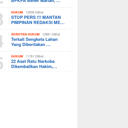
BPKPA Bener Mariah, …
3
12908 Dilihat
HUKUM
STOP PERS !!! MANTAN
PIMPINAN REDAKSI ME…
4
12881 Dilihat
SOROTAN HUKUM
Terkait Sengketa Lahan
Yang Diberitakan …
5
11761 Dilihat
HUKUM
22 Aset Ratu Narkoba
Dikembalikan Hakim,…