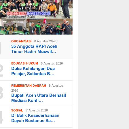
1
8 Agustus 2026
ORGANISASI
35 Anggota RAPI Aceh
Timur Hadiri Muswil…
2
8 Agustus 2026
EDUKASI HUKUM
Duka Kehilangan Dua
Pelajar, Satlantas B…
3
8 Agustus
PEMERINTAH DAERAH
2026
Bupati Aceh Utara Berhasil
Mediasi Konfl…
4
7 Agustus 2026
SOSIAL
Di Balik Kesederhanaan
Dayah Bustanus Sa…