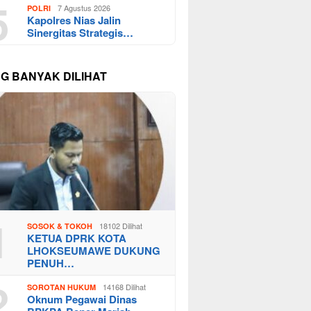
5
7 Agustus 2026
POLRI
Kapolres Nias Jalin
Sinergitas Strategis…
NG BANYAK DILIHAT
1
18102 Dilihat
SOSOK & TOKOH
KETUA DPRK KOTA
LHOKSEUMAWE DUKUNG
PENUH…
2
14168 Dilihat
SOROTAN HUKUM
Oknum Pegawai Dinas