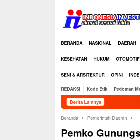
Loncat
ke
konten
BERANDA
NASIONAL
DAERAH
KESEHATAN
HUKUM
OTOMOTIF
SENI & ARSITEKTUR
OPINI
INDE
REDAKSI
Kode Etik
Pedoman Me
Berita Lainnya
35 Anggo
Beranda
Pemerintah Daerah
Pemko Gunungsi