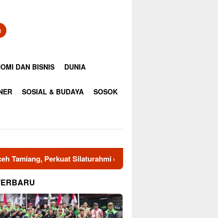
n
OMI DAN BISNIS
DUNIA
INER
SOSIAL & BUDAYA
SOSOK
at Silaturahmi dan Sinergi Kebencanaan
Duka Kehilanga
TERBARU