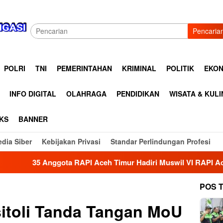
Pencaria
POLRI
TNI
PEMERINTAHAN
KRIMINAL
POLITIK
EKON
INFO DIGITAL
OLAHRAGA
PENDIDIKAN
WISATA & KUL
KS
BANNER
dia Siber
Kebijakan Privasi
Standar Perlindungan Profesi
ta RAPI Aceh Timur Hadiri Muswil VI RAPI Aceh Tamiang, Perku
POS 
toli Tanda Tangan MoU