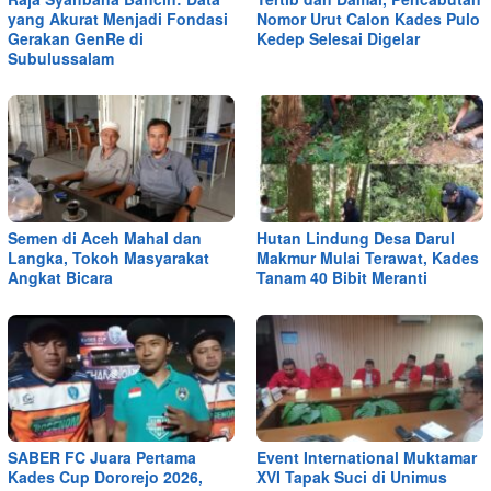
yang Akurat Menjadi Fondasi
Nomor Urut Calon Kades Pulo
Gerakan GenRe di
Kedep Selesai Digelar
Subulussalam
Semen di Aceh Mahal dan
Hutan Lindung Desa Darul
Langka, Tokoh Masyarakat
Makmur Mulai Terawat, Kades
Angkat Bicara
Tanam 40 Bibit Meranti
SABER FC Juara Pertama
Event International Muktamar
Kades Cup Dororejo 2026,
XVI Tapak Suci di Unimus