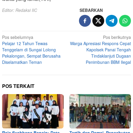
Editor: Redaksi IIC
SEBARKAN
Navigasi
Pos sebelumnya
Pos berikutnya
Pelajar 12 Tahun Tewas
Warga Apresiasi Respons Cepat
pos
Tenggelam di Sungai Lolong
Kapolsek Panai Tengah
Pekalongan, Sempat Berusaha
Tindaklanjuti Dugaan
Diselamatkan Teman
Penimbunan BBM Ilegal
POS TERKAIT
Raja Syahbana Bancin: Data
Tertib dan Damai, Pencabutan