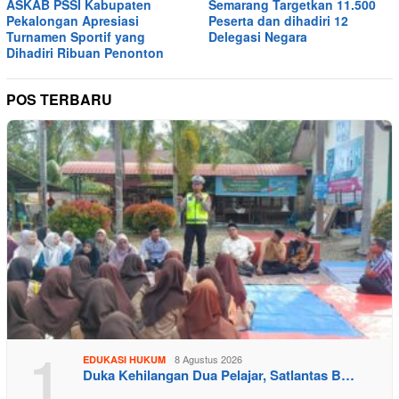
ASKAB PSSI Kabupaten
Semarang Targetkan 11.500
Pekalongan Apresiasi
Peserta dan dihadiri 12
Turnamen Sportif yang
Delegasi Negara
Dihadiri Ribuan Penonton
POS TERBARU
1
8 Agustus 2026
EDUKASI HUKUM
Duka Kehilangan Dua Pelajar, Satlantas B…