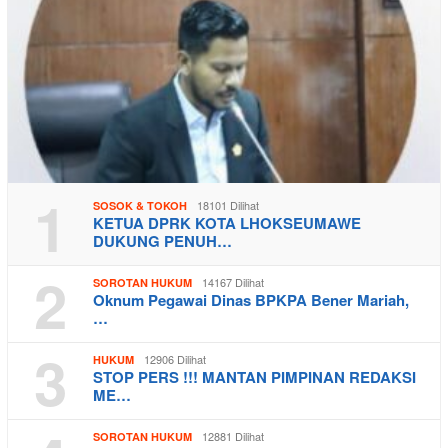
1
18101 Dilihat
SOSOK & TOKOH
KETUA DPRK KOTA LHOKSEUMAWE
DUKUNG PENUH…
2
14167 Dilihat
SOROTAN HUKUM
Oknum Pegawai Dinas BPKPA Bener Mariah,
…
3
12906 Dilihat
HUKUM
STOP PERS !!! MANTAN PIMPINAN REDAKSI
ME…
12881 Dilihat
SOROTAN HUKUM