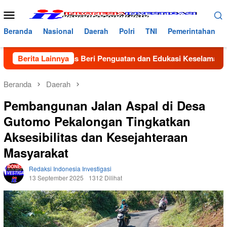
Loncat
Menu
ke
Mobile
konten
Beranda
Nasional
Daerah
Polri
TNI
Pemerintahan
, Satlantas Beri Penguatan dan Edukasi Keselamatan di MAN 2 
Berita Lainnya
Beranda
Daerah
Pembangunan Jalan Aspal di Desa
Gutomo Pekalongan Tingkatkan
Aksesibilitas dan Kesejahteraan
Masyarakat
Redaksi Indonesia Investigasi
13 September 2025
1312 Dilihat