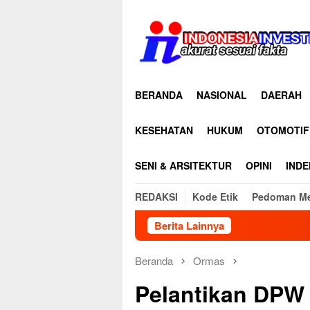
Loncat
ke
konten
BERANDA
NASIONAL
DAERAH
KESEHATAN
HUKUM
OTOMOTIF
SENI & ARSITEKTUR
OPINI
INDE
REDAKSI
Kode Etik
Pedoman Me
Berita Lainnya
KK
Beranda
Ormas
Pelantikan DPW