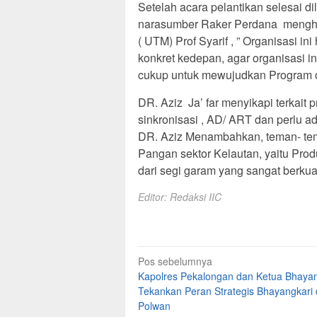
Setelah acara pelantikan selesai 
narasumber Raker Perdana mengha
( UTM) Prof Syarif , ” Organisasi 
konkret kedepan, agar organisasi i
cukup untuk mewujudkan Program or
DR. Aziz Ja’ far menyikapi terkai
sinkronisasi , AD/ ART dan perlu ad
DR. Aziz Menambahkan, teman- t
Pangan sektor Kelautan, yaitu Pro
dari segi garam yang sangat berkual
Editor: Redaksi IIC
Navigasi
Pos sebelumnya
Kapolres Pekalongan dan Ketua Bhayan
pos
Tekankan Peran Strategis Bhayangkari
Polwan