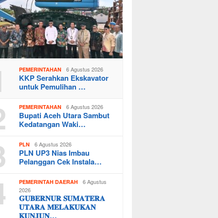
1
6 Agustus 2026
PEMERINTAHAN
KKP Serahkan Ekskavator
untuk Pemulihan …
2
6 Agustus 2026
PEMERINTAHAN
Bupati Aceh Utara Sambut
Kedatangan Waki…
3
6 Agustus 2026
PLN
PLN UP3 Nias Imbau
Pelanggan Cek Instala…
4
6 Agustus
PEMERINTAH DAERAH
2026
𝐆𝐔𝐁𝐄𝐑𝐍𝐔𝐑 𝐒𝐔𝐌𝐀𝐓𝐄𝐑𝐀
𝐔𝐓𝐀𝐑𝐀 𝐌𝐄𝐋𝐀𝐊𝐔𝐊𝐀𝐍
𝐊𝐔𝐍𝐉𝐔𝐍…