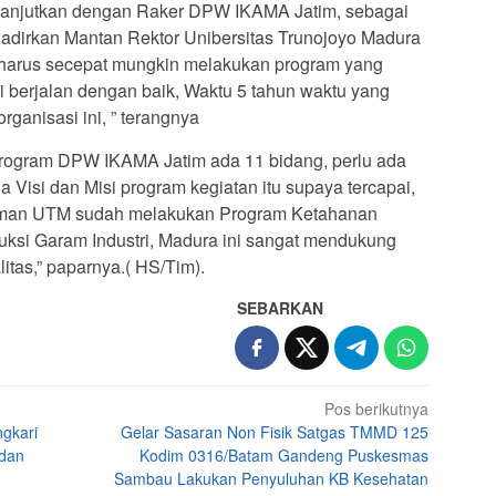
dilanjutkan dengan Raker DPW IKAMA Jatim, sebagai
dirkan Mantan Rektor Unibersitas Trunojoyo Madura
ini harus secepat mungkin melakukan program yang
ni berjalan dengan baik, Waktu 5 tahun waktu yang
ganisasi ini, ” terangnya
t program DPW IKAMA Jatim ada 11 bidang, perlu ada
a Visi dan Misi program kegiatan itu supaya tercapai,
eman UTM sudah melakukan Program Ketahanan
duksi Garam Industri, Madura ini sangat mendukung
itas,” paparnya.( HS/Tim).
SEBARKAN
Pos berikutnya
gkari
Gelar Sasaran Non Fisik Satgas TMMD 125
 dan
Kodim 0316/Batam Gandeng Puskesmas
Sambau Lakukan Penyuluhan KB Kesehatan