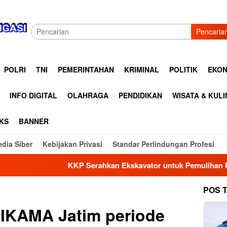
Pencaria
POLRI
TNI
PEMERINTAHAN
KRIMINAL
POLITIK
EKON
INFO DIGITAL
OLAHRAGA
PENDIDIKAN
WISATA & KUL
KS
BANNER
dia Siber
Kebijakan Privasi
Standar Perlindungan Profesi
P Serahkan Ekskavator untuk Pemulihan Pesisir Pascabencana 
POS 
 IKAMA Jatim periode