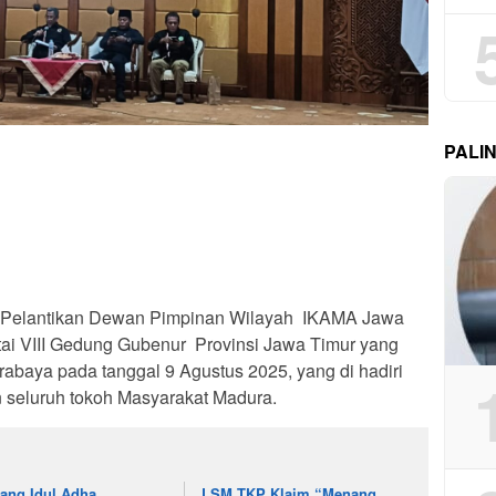
PALI
 -Pelantikan Dewan Pimpinan Wilayah IKAMA Jawa
ai VIII Gedung Gubenur Provinsi Jawa Timur yang
rabaya pada tanggal 9 Agustus 2025, yang di hadiri
n seluruh tokoh Masyarakat Madura.
lang Idul Adha,
LSM TKP Klaim “Menang