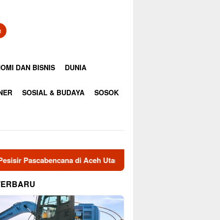
n
OMI DAN BISNIS
DUNIA
INER
SOSIAL & BUDAYA
SOSOK
di Aceh Utara
Bupati Aceh Utara Sambut Kedatangan Wa
TERBARU