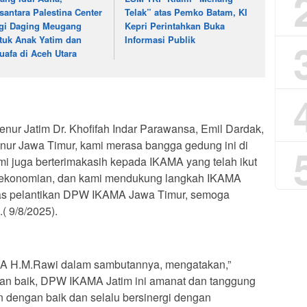
santara Palestina Center
Telak” atas Pemko Batam, KI
gi Daging Meugang
Kepri Perintahkan Buka
tuk Anak Yatim dan
Informasi Publik
uafa di Aceh Utara
ur Jatim Dr. Khofifah Indar Parawansa, Emil Dardak,
nur Jawa Timur, kami merasa bangga gedung ini di
i juga berterimakasih kepada IKAMA yang telah ikut
erekonomian, dan kami mendukung langkah IKAMA
tas pelantikan DPW IKAMA Jawa Timur, semoga
( 9/8/2025).
 H.M.Rawi dalam sambutannya, mengatakan,”
gan baik, DPW IKAMA Jatim ini amanat dan tanggung
n dengan baik dan selalu bersinergi dengan