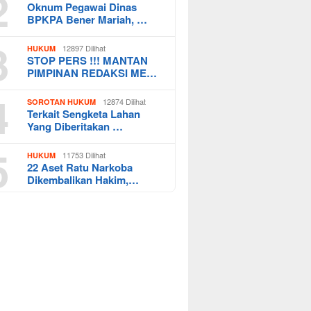
2
Oknum Pegawai Dinas
BPKPA Bener Mariah, …
3
12897 Dilihat
HUKUM
STOP PERS !!! MANTAN
PIMPINAN REDAKSI ME…
4
12874 Dilihat
SOROTAN HUKUM
Terkait Sengketa Lahan
Yang Diberitakan …
5
11753 Dilihat
HUKUM
22 Aset Ratu Narkoba
Dikembalikan Hakim,…