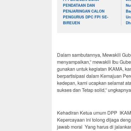
PENDATAAN DAN
Nu
PENJARINGAN CALON
Ba
PENGURUS DPC FPI SE-
Un
BIREUEN
Dh
Dalam sambutannya, Mewakili Guben
menyampaikan,” mewakili Ibu Gube
gunakan untuk kegiatan IKAMA, kam
berpartisipasi dalam Kemajuan P
kedepan, kami ucapkan selamat a
sukses dan Tetap solid,” ungkapnya.
Kehadiran Ketua umum DPP IKAMA
Kepercayaan ini tolong dijaga den
jawab moral Yang harus di jalanka