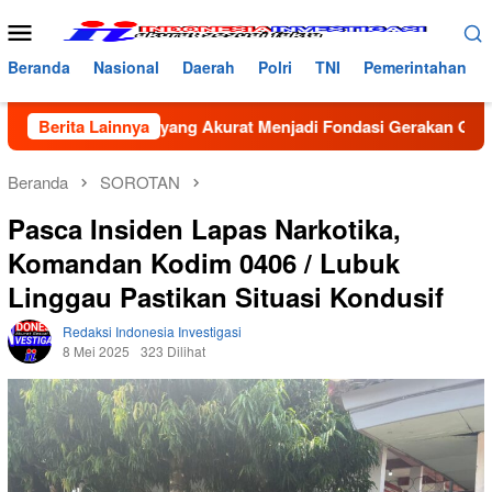
Loncat
Menu
ke
Mobile
konten
Beranda
Nasional
Daerah
Polri
TNI
Pemerintahan
cin: Data yang Akurat Menjadi Fondasi Gerakan GenRe di Sub
Berita Lainnya
Beranda
SOROTAN
Pasca Insiden Lapas Narkotika,
Komandan Kodim 0406 / Lubuk
Linggau Pastikan Situasi Kondusif
Redaksi Indonesia Investigasi
8 Mei 2025
323 Dilihat