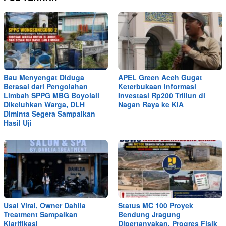
Bau Menyengat Diduga
APEL Green Aceh Gugat
Berasal dari Pengolahan
Keterbukaan Informasi
Limbah SPPG MBG Boyolali
Investasi Rp200 Triliun di
Dikeluhkan Warga, DLH
Nagan Raya ke KIA
Diminta Segera Sampaikan
Hasil Uji
Usai Viral, Owner Dahlia
Status MC 100 Proyek
Treatment Sampaikan
Bendung Jragung
Klarifikasi
Dipertanyakan, Progres Fisik