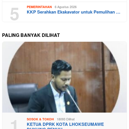
5
6 Agustus 2026
PEMERINTAHAN
KKP Serahkan Ekskavator untuk Pemulihan …
PALING BANYAK DILIHAT
1
18093 Dilihat
SOSOK & TOKOH
KETUA DPRK KOTA LHOKSEUMAWE