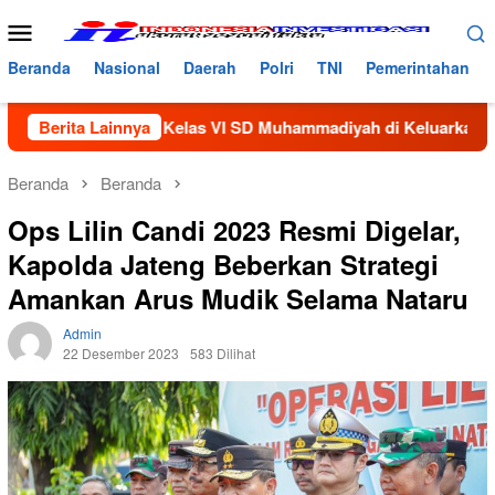
Loncat
Menu
ke
Mobile
konten
Beranda
Nasional
Daerah
Polri
TNI
Pemerintahan
iswi Kelas VI SD Muhammadiyah di Keluarkan Dari Sekolah
Berita Lainnya
Beranda
Beranda
Ops Lilin Candi 2023 Resmi Digelar,
Kapolda Jateng Beberkan Strategi
Amankan Arus Mudik Selama Nataru
Admin
22 Desember 2023
583 Dilihat