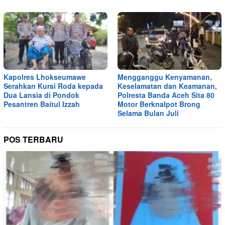
Kapolres Lhokseumawe
Mengganggu Kenyamanan,
Serahkan Kursi Roda kepada
Keselamatan dan Keamanan,
Dua Lansia di Pondok
Polresta Banda Aceh Sita 80
Pesantren Baitul Izzah
Motor Berknalpot Brong
Selama Bulan Juli
POS TERBARU