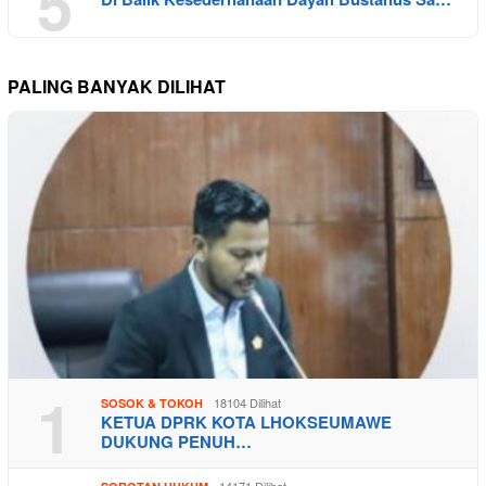
5
PALING BANYAK DILIHAT
1
18104 Dilihat
SOSOK & TOKOH
KETUA DPRK KOTA LHOKSEUMAWE
DUKUNG PENUH…