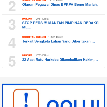
2
14171 Dilihat
SOROTAN HUKUM
Oknum Pegawai Dinas BPKPA Bener Mariah,
…
3
12911 Dilihat
HUKUM
STOP PERS !!! MANTAN PIMPINAN REDAKSI
ME…
4
12881 Dilihat
SOROTAN HUKUM
Terkait Sengketa Lahan Yang Diberitakan …
5
11763 Dilihat
HUKUM
22 Aset Ratu Narkoba Dikembalikan Hakim,…