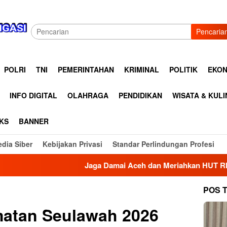
Pencaria
POLRI
TNI
PEMERINTAHAN
KRIMINAL
POLITIK
EKON
INFO DIGITAL
OLAHRAGA
PENDIDIKAN
WISATA & KUL
KS
BANNER
dia Siber
Kebijakan Privasi
Standar Perlindungan Profesi
Jaga Damai Aceh dan Meriahkan HUT RI Ke 81, Kapolres 
POS 
matan Seulawah 2026