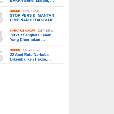
BPKPA Bener Mariah, …
3
12897 Dilihat
HUKUM
STOP PERS !!! MANTAN
PIMPINAN REDAKSI ME…
4
12874 Dilihat
SOROTAN HUKUM
Terkait Sengketa Lahan
Yang Diberitakan …
5
11754 Dilihat
HUKUM
22 Aset Ratu Narkoba
Dikembalikan Hakim,…