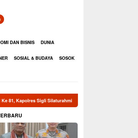
n
OMI DAN BISNIS
DUNIA
INER
SOSIAL & BUDAYA
SOSOK
Sigli Silaturahmi Dengan Ketua HUDA Pidie
Pemkab Aceh
TERBARU