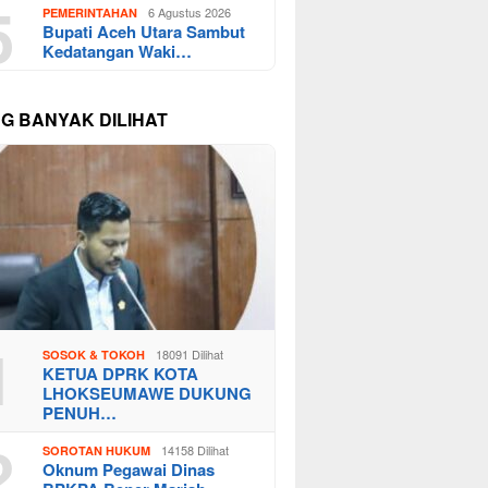
5
6 Agustus 2026
PEMERINTAHAN
Bupati Aceh Utara Sambut
Kedatangan Waki…
NG BANYAK DILIHAT
1
18091 Dilihat
SOSOK & TOKOH
KETUA DPRK KOTA
LHOKSEUMAWE DUKUNG
PENUH…
2
14158 Dilihat
SOROTAN HUKUM
Oknum Pegawai Dinas