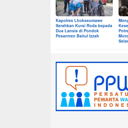
Kapolres Lhokseumawe
Men
Serahkan Kursi Roda kepada
Kese
Dua Lansia di Pondok
Polr
Pesantren Baitul Izzah
Moto
Sela