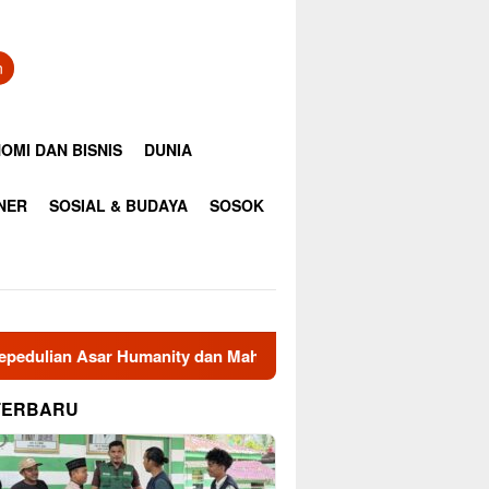
n
OMI DAN BISNIS
DUNIA
INER
SOSIAL & BUDAYA
SOSOK
ty dan Mahasiswa KPM Unsam Hadir Menguatkan Harapan Santri
TERBARU