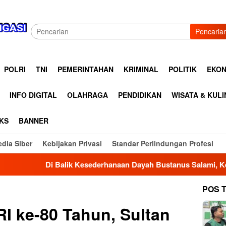
Pencaria
POLRI
TNI
PEMERINTAHAN
KRIMINAL
POLITIK
EKON
INFO DIGITAL
OLAHRAGA
PENDIDIKAN
WISATA & KUL
KS
BANNER
dia Siber
Kebijakan Privasi
Standar Perlindungan Profesi
esederhanaan Dayah Bustanus Salami, Kepedulian Asar Humani
POS 
I ke-80 Tahun, Sultan