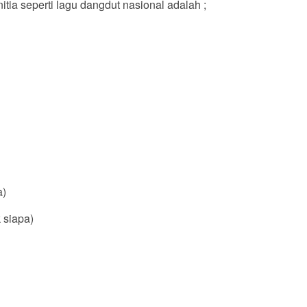
itia seperti lagu dangdut nasional adalah ;
a)
k siapa)