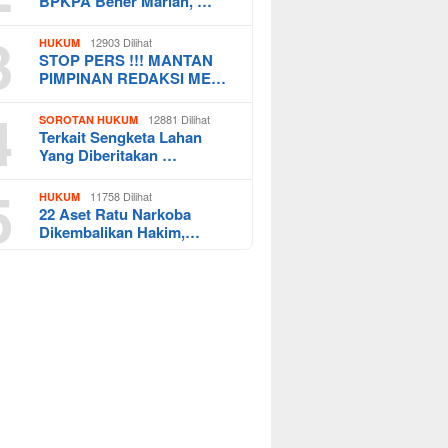
BPKPA Bener Mariah, …
3
12903 Dilihat
HUKUM
STOP PERS !!! MANTAN
PIMPINAN REDAKSI ME…
4
12881 Dilihat
SOROTAN HUKUM
Terkait Sengketa Lahan
Yang Diberitakan …
5
11758 Dilihat
HUKUM
22 Aset Ratu Narkoba
Dikembalikan Hakim,…