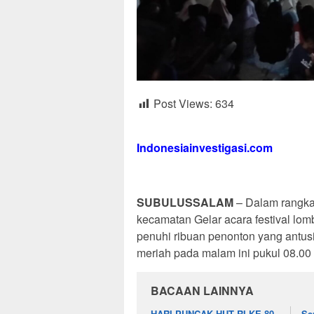
Post Views:
634
Indonesiainvestigasi.com
SUBULUSSALAM
– Dalam rangka
kecamatan Gelar acara festival lom
penuhi ribuan penonton yang antu
meriah pada malam ini pukul 08.00
BACAAN LAINNYA
HARI PUNCAK HUT RI KE-80
Se