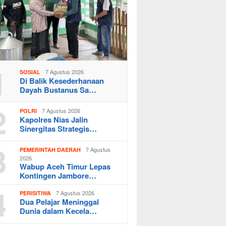
1
7 Agustus 2026
SOSIAL
Di Balik Kesederhanaan
Dayah Bustanus Sa…
2
7 Agustus 2026
POLRI
Kapolres Nias Jalin
Sinergitas Strategis…
3
7 Agustus
PEMERINTAH DAERAH
2026
Wabup Aceh Timur Lepas
Kontingen Jambore…
4
7 Agustus 2026
PERISITIWA
Dua Pelajar Meninggal
Dunia dalam Kecela…