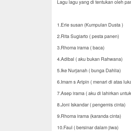
‎Lagu lagu yang di tentukan oleh pan
‎1.Erie susan (Kumpulan Dusta )
‎2.Rita Sugiarto ( pesta panen)
‎3.Rhoma irama ( baca)
‎4.Adibal ( aku bukan Rahwana)
‎5.Ike Nurjanah ( bunga Dahlia)
‎6.Imam s Aripin ( menari di atas luk
‎7.Asep irama ( aku di lahirkan untu
‎8.Joni Iskandar ( pengemis cinta)
‎9.Rhoma irama (karanda cinta)
‎10.Faul ( bersinar dalam jiwa)