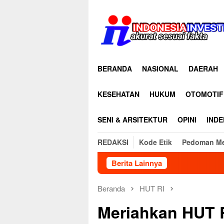
Loncat
ke
konten
BERANDA
NASIONAL
DAERAH
KESEHATAN
HUKUM
OTOMOTIF
SENI & ARSITEKTUR
OPINI
INDE
REDAKSI
Kode Etik
Pedoman Me
Berita Lainnya
Di Balik K
Beranda
HUT RI
Meriahkan HUT R