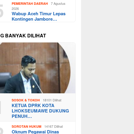
5
7 Agustus
PEMERINTAH DAERAH
2026
Wabup Aceh Timur Lepas
Kontingen Jambore…
NG BANYAK DILIHAT
1
18101 Dilihat
SOSOK & TOKOH
KETUA DPRK KOTA
LHOKSEUMAWE DUKUNG
PENUH…
2
14167 Dilihat
SOROTAN HUKUM
Oknum Pegawai Dinas