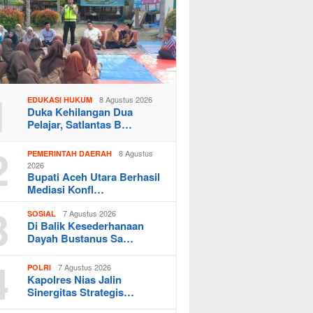
1
8 Agustus 2026
EDUKASI HUKUM
Duka Kehilangan Dua
Pelajar, Satlantas B…
2
8 Agustus
PEMERINTAH DAERAH
2026
Bupati Aceh Utara Berhasil
Mediasi Konfl…
3
7 Agustus 2026
SOSIAL
Di Balik Kesederhanaan
Dayah Bustanus Sa…
4
7 Agustus 2026
POLRI
Kapolres Nias Jalin
Sinergitas Strategis…