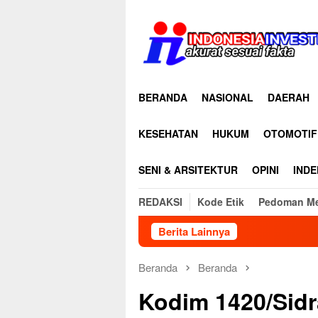
Loncat
ke
konten
BERANDA
NASIONAL
DAERAH
KESEHATAN
HUKUM
OTOMOTIF
SENI & ARSITEKTUR
OPINI
INDE
REDAKSI
Kode Etik
Pedoman Me
Berita Lainnya
Duka Kehilangan Dua P
Beranda
Beranda
Kodim 1420/Sidr