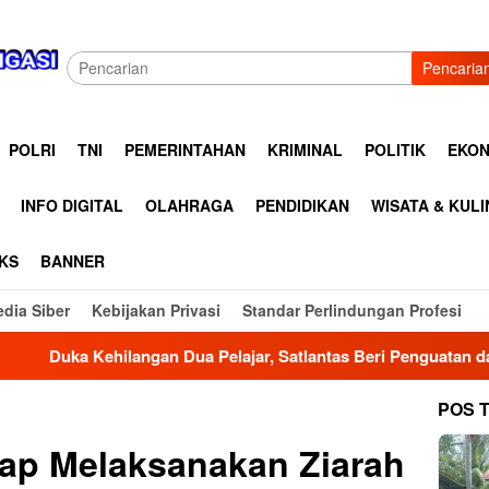
Pencaria
POLRI
TNI
PEMERINTAHAN
KRIMINAL
POLITIK
EKON
INFO DIGITAL
OLAHRAGA
PENDIDIKAN
WISATA & KUL
KS
BANNER
dia Siber
Kebijakan Privasi
Standar Perlindungan Profesi
elajar, Satlantas Beri Penguatan dan Edukasi Keselamatan di 
POS 
ap Melaksanakan Ziarah