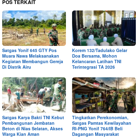
POS TERKAIT
Satgas Yonif 645 GTY Pos
Korem 132/Tadulako Gelar
Muara Nawa Melaksanakan
Doa Bersama, Mohon
Kegiatan Membangun Gereja
Kelancaran Latihan TNI
Di Distrik Airu
Terintegrasi TA 2026
Satgas Karya Bakti TNI Kebut
Tingkatkan Perekonomian,
Pembangunan Jembatan
Satgas Pamtas Kewilayahan
Beton di Nias Selatan, Akses
RI-PNG Yonif 764/IB Beli
Warga Kian Aman
Dagangan Masyarakat