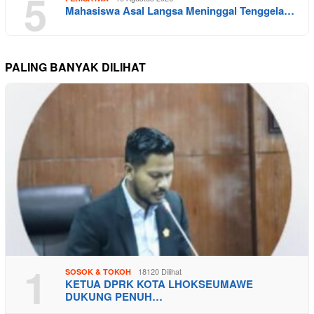
5
Mahasiswa Asal Langsa Meninggal Tenggela…
PALING BANYAK DILIHAT
1
18120 Dilihat
SOSOK & TOKOH
KETUA DPRK KOTA LHOKSEUMAWE
DUKUNG PENUH…