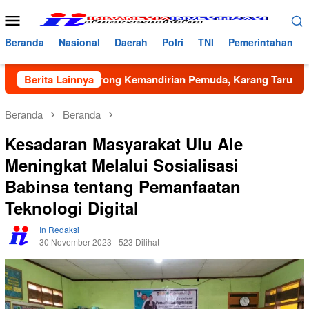
Loncat
Menu
ke
Mobile
konten
Beranda
Nasional
Daerah
Polri
TNI
Pemerintahan
n Dorong Kemandirian Pemuda, Karang Taruna Bireuen Gelar 
Berita Lainnya
Beranda
Beranda
Kesadaran Masyarakat Ulu Ale
Meningkat Melalui Sosialisasi
Babinsa tentang Pemanfaatan
Teknologi Digital
In Redaksi
30 November 2023
523 Dilihat