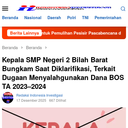
Loncat
Menu
ke
Mobile
konten
Beranda
Nasional
Daerah
Polri
TNI
Pemerintahan
avator untuk Pemulihan Pesisir Pascabencana di Aceh Utara
Berita Lainnya
Beranda
Beranda
Kepala SMP Negeri 2 Bilah Barat
Bungkam Saat Diklarifikasi, Terkait
Dugaan Menyalahgunakan Dana BOS
TA 2023–2024
Redaksi Indonesia Investigasi
17 Desember 2025
667 Dilihat