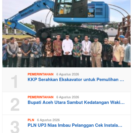
1
6 Agustus 2026
PEMERINTAHAN
KKP Serahkan Ekskavator untuk Pemulihan …
2
6 Agustus 2026
PEMERINTAHAN
Bupati Aceh Utara Sambut Kedatangan Waki…
3
6 Agustus 2026
PLN
PLN UP3 Nias Imbau Pelanggan Cek Instala…