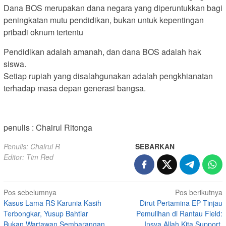
Dana BOS merupakan dana negara yang diperuntukkan bagi
peningkatan mutu pendidikan, bukan untuk kepentingan
pribadi oknum tertentu
Pendidikan adalah amanah, dan dana BOS adalah hak
siswa.
Setiap rupiah yang disalahgunakan adalah pengkhianatan
terhadap masa depan generasi bangsa.
penulis : Chairul Ritonga
Penulis: Chairul R
SEBARKAN
Editor: Tim Red
Navigasi
Pos sebelumnya
Pos berikutnya
Kasus Lama RS Karunia Kasih
Dirut Pertamina EP Tinjau
pos
Terbongkar, Yusup Bahtiar
Pemulihan di Rantau Field:
Bukan Wartawan Sembarangan,
Insya Allah Kita Support