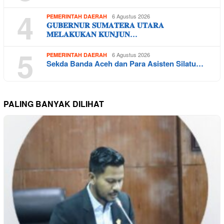
4
6 Agustus 2026
PEMERINTAH DAERAH
𝐆𝐔𝐁𝐄𝐑𝐍𝐔𝐑 𝐒𝐔𝐌𝐀𝐓𝐄𝐑𝐀 𝐔𝐓𝐀𝐑𝐀
𝐌𝐄𝐋𝐀𝐊𝐔𝐊𝐀𝐍 𝐊𝐔𝐍𝐉𝐔𝐍…
5
6 Agustus 2026
PEMERINTAH DAERAH
Sekda Banda Aceh dan Para Asisten Silatu…
PALING BANYAK DILIHAT