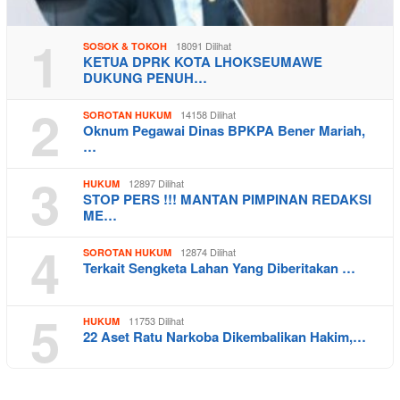
1
18091 Dilihat
SOSOK & TOKOH
KETUA DPRK KOTA LHOKSEUMAWE
DUKUNG PENUH…
2
14158 Dilihat
SOROTAN HUKUM
Oknum Pegawai Dinas BPKPA Bener Mariah,
…
3
12897 Dilihat
HUKUM
STOP PERS !!! MANTAN PIMPINAN REDAKSI
ME…
4
12874 Dilihat
SOROTAN HUKUM
Terkait Sengketa Lahan Yang Diberitakan …
5
11753 Dilihat
HUKUM
22 Aset Ratu Narkoba Dikembalikan Hakim,…