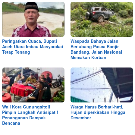
Peringatkan Cuaca, Bupati
Waspada Bahaya Jalan
Aceh Utara Imbau Masyarakat
Berlubang Pasca Banjir
Tetap Tenang
Bandang, Jalan Nasional
Memakan Korban
Wali Kota Gunungsitoli
Warga Harus Berhati-hati,
Pimpin Langkah Antisipatif
Hujan diperkirakan Hingga
Penanganan Dampak
Desember
Bencana