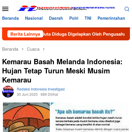
Loncat
Menu
ke
Mobile
konten
Beranda
Nasional
Daerah
Polri
TNI
Pemerintahan
r Rp40 Juta Diduga Digelapkan Oleh Pengusaha Bireun, Pedaga
Berita Lainnya
Beranda
Cuaca
Kemarau Basah Melanda Indonesia:
Hujan Tetap Turun Meski Musim
Kemarau
Redaksi Indonesia Investigasi
30 Juni 2025
689 Dilihat