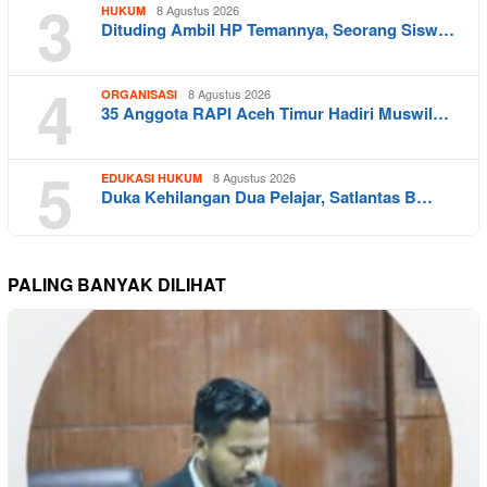
3
8 Agustus 2026
HUKUM
Dituding Ambil HP Temannya, Seorang Sisw…
4
8 Agustus 2026
ORGANISASI
35 Anggota RAPI Aceh Timur Hadiri Muswil…
5
8 Agustus 2026
EDUKASI HUKUM
Duka Kehilangan Dua Pelajar, Satlantas B…
PALING BANYAK DILIHAT