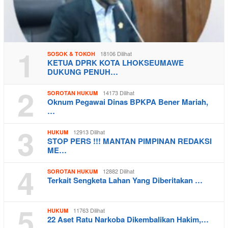
1
18106 Dilihat
SOSOK & TOKOH
KETUA DPRK KOTA LHOKSEUMAWE
DUKUNG PENUH…
2
14173 Dilihat
SOROTAN HUKUM
Oknum Pegawai Dinas BPKPA Bener Mariah,
…
3
12913 Dilihat
HUKUM
STOP PERS !!! MANTAN PIMPINAN REDAKSI
ME…
4
12882 Dilihat
SOROTAN HUKUM
Terkait Sengketa Lahan Yang Diberitakan …
5
11763 Dilihat
HUKUM
22 Aset Ratu Narkoba Dikembalikan Hakim,…