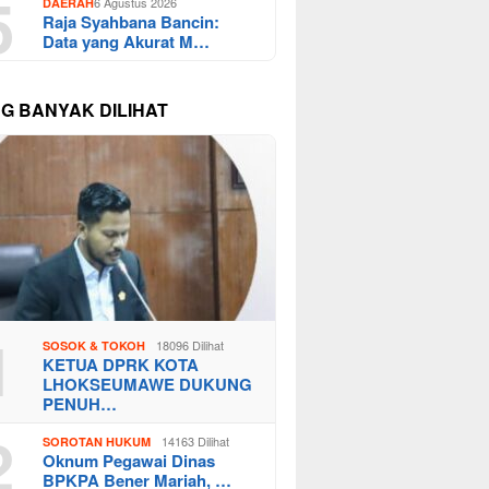
5
6 Agustus 2026
DAERAH
Raja Syahbana Bancin:
Data yang Akurat M…
NG BANYAK DILIHAT
1
18096 Dilihat
SOSOK & TOKOH
KETUA DPRK KOTA
LHOKSEUMAWE DUKUNG
PENUH…
2
14163 Dilihat
SOROTAN HUKUM
Oknum Pegawai Dinas
BPKPA Bener Mariah, …