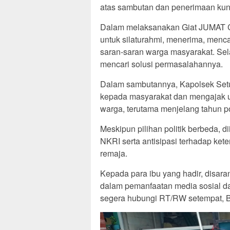
atas sambutan dan penerimaan ku
Dalam melaksanakan Giat JUMAT C
untuk silaturahmi, menerima, menca
saran-saran warga masyarakat. Sela
mencari solusi permasalahannya.
Dalam sambutannya, Kapolsek Setu
kepada masyarakat dan mengajak u
warga, terutama menjelang tahun po
Meskipun pilihan politik berbeda, 
NKRI serta antisipasi terhadap ket
remaja.
Kepada para ibu yang hadir, disar
dalam pemanfaatan media sosial dan
segera hubungi RT/RW setempat, 