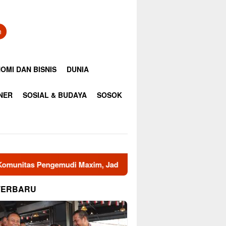
n
OMI DAN BISNIS
DUNIA
INER
SOSIAL & BUDAYA
SOSOK
xim, Jadikan Ojol Mata dan Telinga Keamanan Wilayah
W
TERBARU