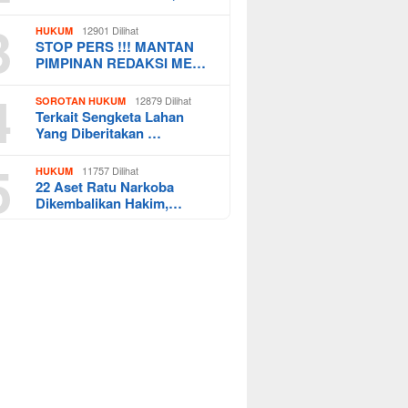
3
12901 Dilihat
HUKUM
STOP PERS !!! MANTAN
PIMPINAN REDAKSI ME…
4
12879 Dilihat
SOROTAN HUKUM
Terkait Sengketa Lahan
Yang Diberitakan …
5
11757 Dilihat
HUKUM
22 Aset Ratu Narkoba
Dikembalikan Hakim,…