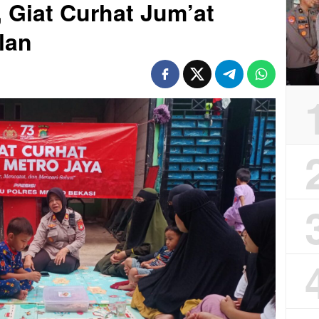
, Giat Curhat Jum’at
alan