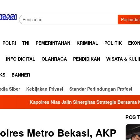
Pencaria
POLRI
TNI
PEMERINTAHAN
KRIMINAL
POLITIK
EKON
INFO DIGITAL
OLAHRAGA
PENDIDIKAN
WISATA & KUL
KS
BANNER
dia Siber
Kebijakan Privasi
Standar Perlindungan Profesi
as Jalin Sinergitas Strategis Bersama Komunitas Pengemudi Ma
POS 
olres Metro Bekasi, AKP