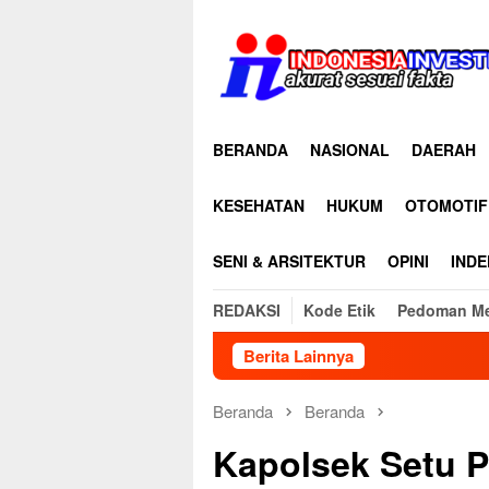
Loncat
ke
konten
BERANDA
NASIONAL
DAERAH
KESEHATAN
HUKUM
OTOMOTIF
SENI & ARSITEKTUR
OPINI
INDE
REDAKSI
Kode Etik
Pedoman Me
Berita Lainnya
Kapolres Ni
Beranda
Beranda
Kapolsek Setu P