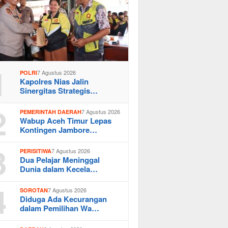
1
7 Agustus 2026
POLRI
Kapolres Nias Jalin
Sinergitas Strategis…
2
7 Agustus 2026
PEMERINTAH DAERAH
Wabup Aceh Timur Lepas
Kontingen Jambore…
3
7 Agustus 2026
PERISITIWA
Dua Pelajar Meninggal
Dunia dalam Kecela…
4
7 Agustus 2026
SOROTAN
Diduga Ada Kecurangan
dalam Pemilihan Wa…