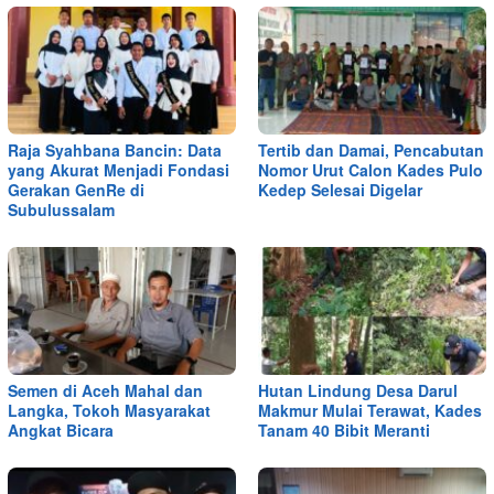
Raja Syahbana Bancin: Data
Tertib dan Damai, Pencabutan
yang Akurat Menjadi Fondasi
Nomor Urut Calon Kades Pulo
Gerakan GenRe di
Kedep Selesai Digelar
Subulussalam
Semen di Aceh Mahal dan
Hutan Lindung Desa Darul
Langka, Tokoh Masyarakat
Makmur Mulai Terawat, Kades
Angkat Bicara
Tanam 40 Bibit Meranti