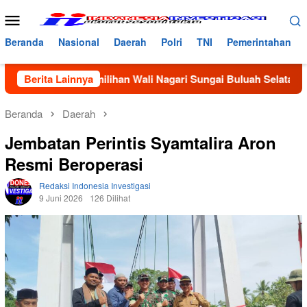
Loncat
Menu
ke
Mobile
konten
Beranda
Nasional
Daerah
Polri
TNI
Pemerintahan
lam Pemilihan Wali Nagari Sungai Buluah Selatan, Masyarakat
Berita Lainnya
Beranda
Daerah
Jembatan Perintis Syamtalira Aron
Resmi Beroperasi
Redaksi Indonesia Investigasi
9 Juni 2026
126 Dilihat