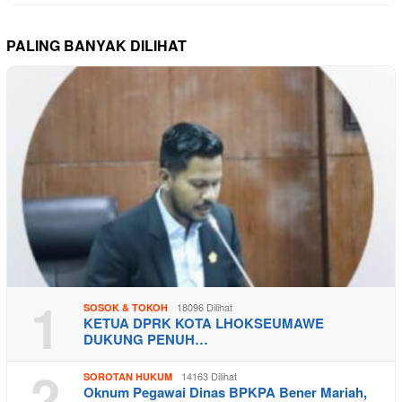
PALING BANYAK DILIHAT
1
18096 Dilihat
SOSOK & TOKOH
KETUA DPRK KOTA LHOKSEUMAWE
DUKUNG PENUH…
2
14163 Dilihat
SOROTAN HUKUM
Oknum Pegawai Dinas BPKPA Bener Mariah,