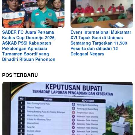
SABER FC Juara Pertama
Event International Muktamar
Kades Cup Dororejo 2026,
XVI Tapak Suci di Unimus
ASKAB PSSI Kabupaten
Semarang Targetkan 11.500
Pekalongan Apresiasi
Peserta dan dihadiri 12
Turnamen Sportif yang
Delegasi Negara
Dihadiri Ribuan Penonton
POS TERBARU