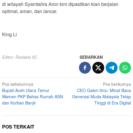
di wilayah Syamtalira Aron kini dipastikan kian berjalan
optimal, aman, dan lancar.
King Li
Editor: Redaksi IIC
SEBARKAN
Navigasi
Pos sebelumnya
Pos berikutnya
Bupati Aceh Utara Temui
CEO Galeri Ilmu: Minat Baca
pos
Wamen PKP Bahas Rumah ASN
Generasi Muda Malaysia Tetap
dan Korban Banjir
Tinggi di Era Digital
POS TERKAIT