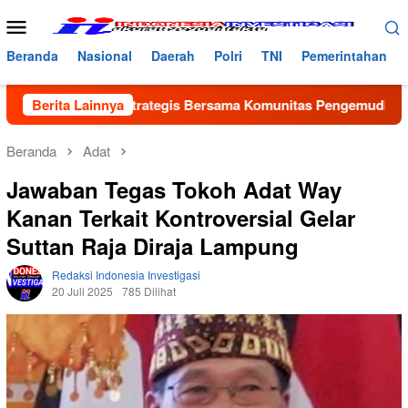
Loncat
Menu
ke
Mobile
konten
Beranda
Nasional
Daerah
Polri
TNI
Pemerintahan
inergitas Strategis Bersama Komunitas Pengemudi Maxim, Jadik
Berita Lainnya
Beranda
Adat
Jawaban Tegas Tokoh Adat Way
Kanan Terkait Kontroversial Gelar
Suttan Raja Diraja Lampung
Redaksi Indonesia Investigasi
20 Juli 2025
785 Dilihat