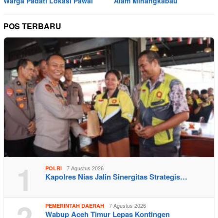
Warga Padati Lokasi Pawai
Alam Minangkabau
POS TERBARU
1
7 Agustus 2026
POLRI
Kapolres Nias Jalin Sinergitas Strategis…
2
7 Agustus 2026
PEMERINTAH DAERAH
Wabup Aceh Timur Lepas Kontingen