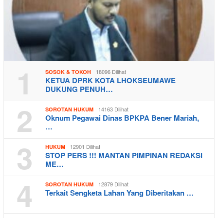
1
18096 Dilihat
SOSOK & TOKOH
KETUA DPRK KOTA LHOKSEUMAWE
DUKUNG PENUH…
2
14163 Dilihat
SOROTAN HUKUM
Oknum Pegawai Dinas BPKPA Bener Mariah,
…
3
12901 Dilihat
HUKUM
STOP PERS !!! MANTAN PIMPINAN REDAKSI
ME…
4
12879 Dilihat
SOROTAN HUKUM
Terkait Sengketa Lahan Yang Diberitakan …