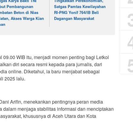
tgas Karya Bakti TNI
Tingkatkan Perekonomian,
but Pembangunan
Satgas Pamtas Kewilayahan
mbatan Beton di Nias
RI-PNG Yonif 764/IB Beli
latan, Akses Warga Kian
Dagangan Masyarakat
man
l 09.00 WIB itu, menjadi momen penting bagi Letkol
kan diri secara resmi kepada para jurnalis, dari
dia online. Diketahui, ia baru menjabat sebagai
i 2025 lalu.
Dani Arifin, menekankan pentingnya peran media
ma dalam menjaga stabilitas informasi dan menciptakan
 masyarakat, khususnya di Aceh Utara dan Kota