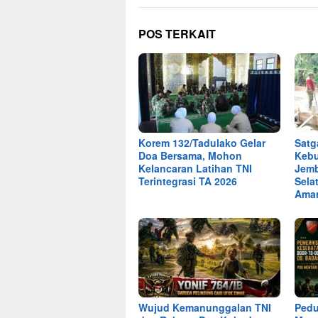
POS TERKAIT
Korem 132/Tadulako Gelar
Satg
Doa Bersama, Mohon
Keb
Kelancaran Latihan TNI
Jemb
Terintegrasi TA 2026
Sela
Ama
Wujud Kemanunggalan TNI
Pedu