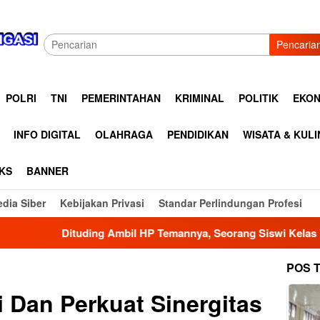
Pencaria
POLRI
TNI
PEMERINTAHAN
KRIMINAL
POLITIK
EKON
INFO DIGITAL
OLAHRAGA
PENDIDIKAN
WISATA & KUL
KS
BANNER
dia Siber
Kebijakan Privasi
Standar Perlindungan Profesi
ng Ambil HP Temannya, Seorang Siswi Kelas VI SD Muhammadiya
POS 
i Dan Perkuat Sinergitas