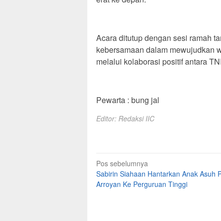
‎Acara ditutup dengan sesi ramah 
kebersamaan dalam mewujudkan wil
melalui kolaborasi positif antara TN
Pewarta : bung jal
Editor: Redaksi IIC
Navigasi
Pos sebelumnya
Sabirin Siahaan Hantarkan Anak Asuh P
pos
Arroyan Ke Perguruan Tinggi