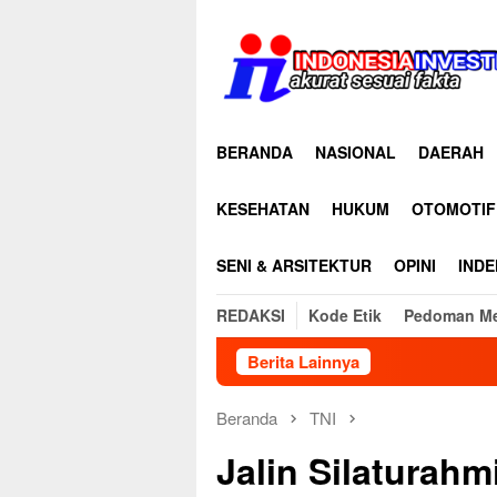
Loncat
ke
konten
BERANDA
NASIONAL
DAERAH
KESEHATAN
HUKUM
OTOMOTIF
SENI & ARSITEKTUR
OPINI
INDE
REDAKSI
Kode Etik
Pedoman Me
Berita Lainnya
Ditudi
Beranda
TNI
Jalin Silaturahm