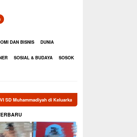
n
OMI DAN BISNIS
DUNIA
INER
SOSIAL & BUDAYA
SOSOK
h di Keluarkan Dari Sekolah
35 Anggota RAPI Aceh Timu
TERBARU