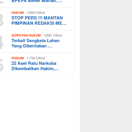
BPKPA Bener Mariah, …
3
12909 Dilihat
HUKUM
STOP PERS !!! MANTAN
PIMPINAN REDAKSI ME…
4
12881 Dilihat
SOROTAN HUKUM
Terkait Sengketa Lahan
Yang Diberitakan …
5
11763 Dilihat
HUKUM
22 Aset Ratu Narkoba
Dikembalikan Hakim,…