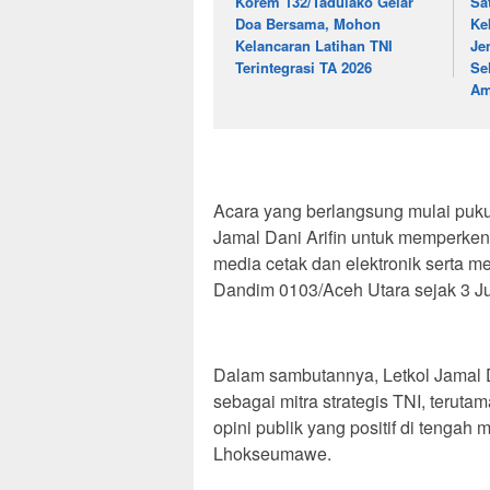
Korem 132/Tadulako Gelar
Sa
Doa Bersama, Mohon
Ke
Kelancaran Latihan TNI
Je
Terintegrasi TA 2026
Se
A
‎Acara yang berlangsung mulai puku
Jamal Dani Arifin untuk memperkenal
media cetak dan elektronik serta me
Dandim 0103/Aceh Utara sejak 3 Jul
‎Dalam sambutannya, Letkol Jamal 
sebagai mitra strategis TNI, teruta
opini publik yang positif di tengah
Lhokseumawe.