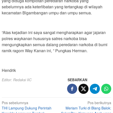
yang diduga komplotan peredaran narkoba yang
sebelumnya ada keterlibatan yang tertangkap di wilayah
kecamatan Blgambangan umpu dan umpu semua.
“Atas kejadian ini saya sangat mengharapkan agar jajaran
polres waykanan hususnya satres narkoba bisa
mengungkapkan semua dalang peredaran narkoba di bumi
ramik ragom Way Kanan ini, ” Pungkas Herman.
Hendrik
Editor: Redaksi IIC
SEBARKAN
Navigasi
Pos sebelumnya
Pos berikutnya
THI Lampung Dukung Perintah
Meriam Turki di Blang Balok:
pos