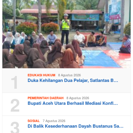
1
8 Agustus 2026
EDUKASI HUKUM
Duka Kehilangan Dua Pelajar, Satlantas B…
2
8 Agustus 2026
PEMERINTAH DAERAH
Bupati Aceh Utara Berhasil Mediasi Konfl…
3
7 Agustus 2026
SOSIAL
Di Balik Kesederhanaan Dayah Bustanus Sa…