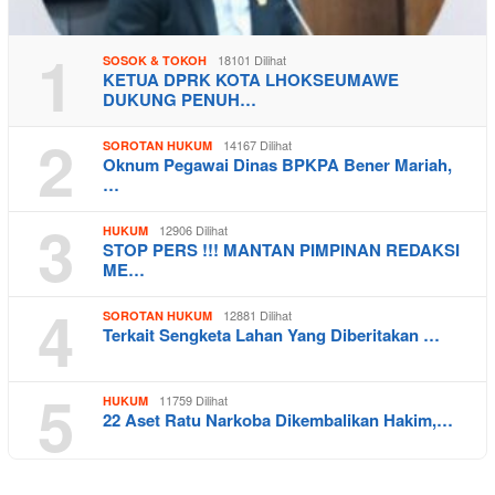
1
18101 Dilihat
SOSOK & TOKOH
KETUA DPRK KOTA LHOKSEUMAWE
DUKUNG PENUH…
2
14167 Dilihat
SOROTAN HUKUM
Oknum Pegawai Dinas BPKPA Bener Mariah,
…
3
12906 Dilihat
HUKUM
STOP PERS !!! MANTAN PIMPINAN REDAKSI
ME…
4
12881 Dilihat
SOROTAN HUKUM
Terkait Sengketa Lahan Yang Diberitakan …
5
11759 Dilihat
HUKUM
22 Aset Ratu Narkoba Dikembalikan Hakim,…