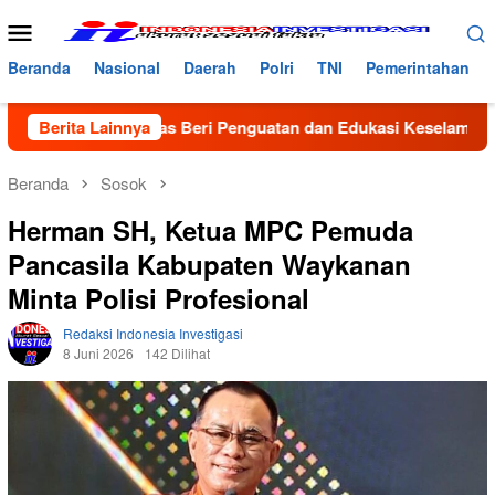
Loncat
Menu
ke
Mobile
konten
Beranda
Nasional
Daerah
Polri
TNI
Pemerintahan
, Satlantas Beri Penguatan dan Edukasi Keselamatan di MAN 2 
Berita Lainnya
Beranda
Sosok
Herman SH, Ketua MPC Pemuda
Pancasila Kabupaten Waykanan
Minta Polisi Profesional
Redaksi Indonesia Investigasi
8 Juni 2026
142 Dilihat