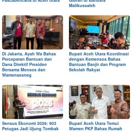
Malikussaleh
Di Jakarta, Ayah Wa Bahas
Bupati Aceh Utara Koordinasi
Percepatan Bantuan dan
dengan Kemensos Bahas
Dana Direktif Presiden
Bantuan Banjir dan Program
Bersama Mensos dan
Sekolah Rakyat
Wamensesneg
Sensus Ekonomi 2026: 903
Bupati Aceh Utara Temui
Petugas Jadi Ujung Tombak
Wamen PKP Bahas Rumah