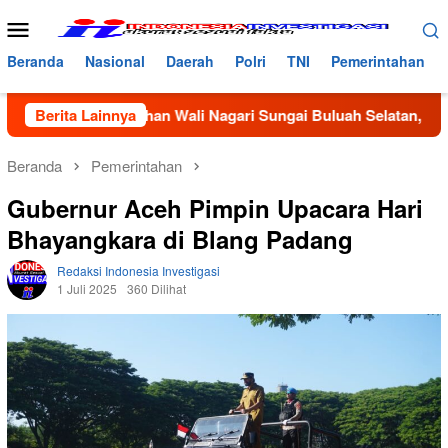
Loncat
Menu
ke
Mobile
konten
Beranda
Nasional
Daerah
Polri
TNI
Pemerintahan
Pemilihan Wali Nagari Sungai Buluah Selatan, Masyarakat Mint
Berita Lainnya
Beranda
Pemerintahan
Gubernur Aceh Pimpin Upacara Hari
Bhayangkara di Blang Padang
Redaksi Indonesia Investigasi
1 Juli 2025
360 Dilihat