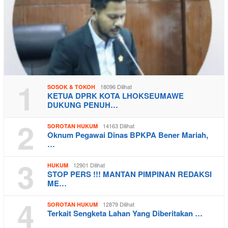
1
18096 Dilihat
SOSOK & TOKOH
KETUA DPRK KOTA LHOKSEUMAWE
DUKUNG PENUH…
2
14163 Dilihat
SOROTAN HUKUM
Oknum Pegawai Dinas BPKPA Bener Mariah,
…
3
12901 Dilihat
HUKUM
STOP PERS !!! MANTAN PIMPINAN REDAKSI
ME…
4
12879 Dilihat
SOROTAN HUKUM
Terkait Sengketa Lahan Yang Diberitakan …