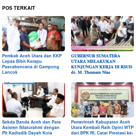
POS TERKAIT
Pemkab Aceh Utara dan KKP
𝐆𝐔𝐁𝐄𝐑𝐍𝐔𝐑 𝐒𝐔𝐌𝐀𝐓𝐄𝐑𝐀
Lepas Bibit Kerapu
𝐔𝐓𝐀𝐑𝐀 𝐌𝐄𝐋𝐀𝐊𝐔𝐊𝐀𝐍
Pascabencana di Gampong
𝐊𝐔𝐍𝐉𝐔𝐍𝐆𝐀𝐍 𝐊𝐄𝐑𝐉𝐀 𝐃𝐈 𝐑𝐒𝐔𝐃
Lancok
𝐝𝐫. 𝐌. 𝐓𝐡𝐨𝐦𝐬𝐞𝐧 𝐍𝐢𝐚𝐬
Sekda Banda Aceh dan Para
Pemerintah Kabupaten Aceh
Asisten Silaturahmi dengan
Utara Kembali Raih Opini WTP
Plt Kadisdik Dayah Kota
dari BPK RI, Catat Prestasi ke-