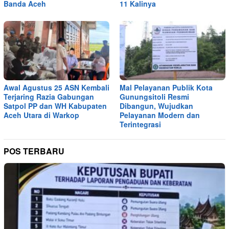
Banda Aceh
11 Kalinya
Awal Agustus 25 ASN Kembali
Mal Pelayanan Publik Kota
Terjaring Razia Gabungan
Gunungsitoli Resmi
Satpol PP dan WH Kabupaten
Dibangun, Wujudkan
Aceh Utara di Warkop
Pelayanan Modern dan
Terintegrasi
POS TERBARU