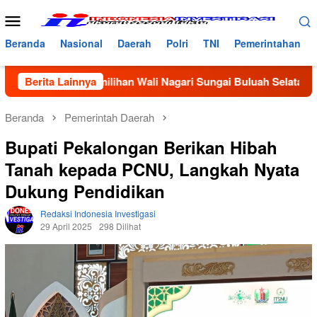
Loncat
Menu
ke
Mobile
konten
Beranda
Nasional
Daerah
Polri
TNI
Pemerintahan
lam Pemilihan Wali Nagari Sungai Buluah Selatan, Masyarakat 
Berita Lainnya
Beranda
Pemerintah Daerah
Bupati Pekalongan Berikan Hibah
Tanah kepada PCNU, Langkah Nyata
Dukung Pendidikan
Redaksi Indonesia Investigasi
29 April 2025
298 Dilihat