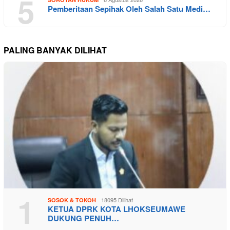
5
Pemberitaan Sepihak Oleh Salah Satu Medi…
PALING BANYAK DILIHAT
1
18095 Dilihat
SOSOK & TOKOH
KETUA DPRK KOTA LHOKSEUMAWE
DUKUNG PENUH…