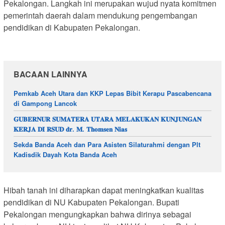
Pekalongan. Langkah ini merupakan wujud nyata komitmen
pemerintah daerah dalam mendukung pengembangan
pendidikan di Kabupaten Pekalongan.
BACAAN LAINNYA
Pemkab Aceh Utara dan KKP Lepas Bibit Kerapu Pascabencana
di Gampong Lancok
𝐆𝐔𝐁𝐄𝐑𝐍𝐔𝐑 𝐒𝐔𝐌𝐀𝐓𝐄𝐑𝐀 𝐔𝐓𝐀𝐑𝐀 𝐌𝐄𝐋𝐀𝐊𝐔𝐊𝐀𝐍 𝐊𝐔𝐍𝐉𝐔𝐍𝐆𝐀𝐍
𝐊𝐄𝐑𝐉𝐀 𝐃𝐈 𝐑𝐒𝐔𝐃 𝐝𝐫. 𝐌. 𝐓𝐡𝐨𝐦𝐬𝐞𝐧 𝐍𝐢𝐚𝐬
Sekda Banda Aceh dan Para Asisten Silaturahmi dengan Plt
Kadisdik Dayah Kota Banda Aceh
Hibah tanah ini diharapkan dapat meningkatkan kualitas
pendidikan di NU Kabupaten Pekalongan. Bupati
Pekalongan mengungkapkan bahwa dirinya sebagai