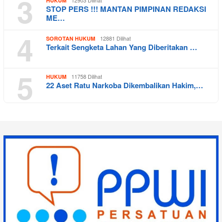
3
12903 Dilihat
HUKUM
STOP PERS !!! MANTAN PIMPINAN REDAKSI
ME…
4
12881 Dilihat
SOROTAN HUKUM
Terkait Sengketa Lahan Yang Diberitakan …
5
11758 Dilihat
HUKUM
22 Aset Ratu Narkoba Dikembalikan Hakim,…