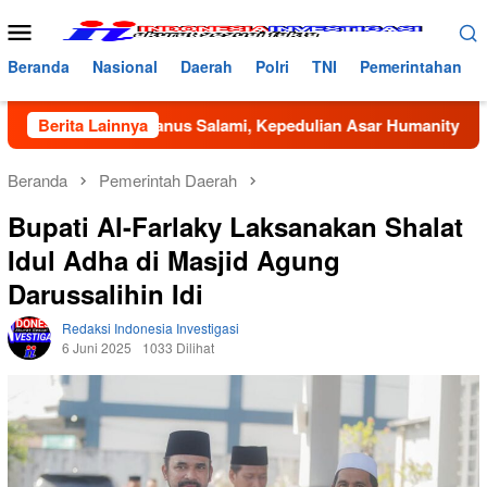
Loncat
Menu
ke
Mobile
konten
Beranda
Nasional
Daerah
Polri
TNI
Pemerintahan
ayah Bustanus Salami, Kepedulian Asar Humanity dan Mahasis
Berita Lainnya
Beranda
Pemerintah Daerah
Bupati Al-Farlaky Laksanakan Shalat
Idul Adha di Masjid Agung
Darussalihin Idi
Redaksi Indonesia Investigasi
6 Juni 2025
1033 Dilihat