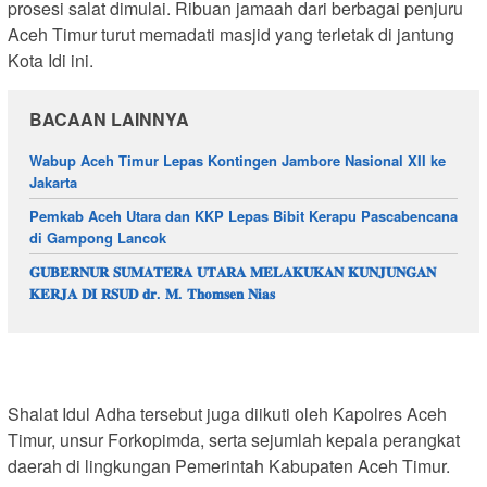
prosesi salat dimulai. Ribuan jamaah dari berbagai penjuru
Aceh Timur turut memadati masjid yang terletak di jantung
Kota Idi ini.
BACAAN LAINNYA
Wabup Aceh Timur Lepas Kontingen Jambore Nasional XII ke
Jakarta
Pemkab Aceh Utara dan KKP Lepas Bibit Kerapu Pascabencana
di Gampong Lancok
𝐆𝐔𝐁𝐄𝐑𝐍𝐔𝐑 𝐒𝐔𝐌𝐀𝐓𝐄𝐑𝐀 𝐔𝐓𝐀𝐑𝐀 𝐌𝐄𝐋𝐀𝐊𝐔𝐊𝐀𝐍 𝐊𝐔𝐍𝐉𝐔𝐍𝐆𝐀𝐍
𝐊𝐄𝐑𝐉𝐀 𝐃𝐈 𝐑𝐒𝐔𝐃 𝐝𝐫. 𝐌. 𝐓𝐡𝐨𝐦𝐬𝐞𝐧 𝐍𝐢𝐚𝐬
Shalat Idul Adha tersebut juga diikuti oleh Kapolres Aceh
Timur, unsur Forkopimda, serta sejumlah kepala perangkat
daerah di lingkungan Pemerintah Kabupaten Aceh Timur.