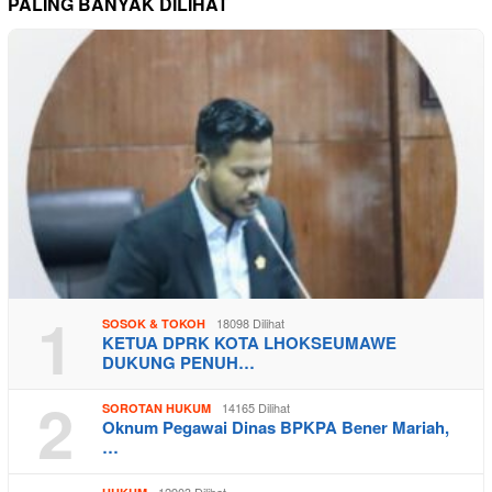
PALING BANYAK DILIHAT
1
18098 Dilihat
SOSOK & TOKOH
KETUA DPRK KOTA LHOKSEUMAWE
DUKUNG PENUH…
2
14165 Dilihat
SOROTAN HUKUM
Oknum Pegawai Dinas BPKPA Bener Mariah,
…