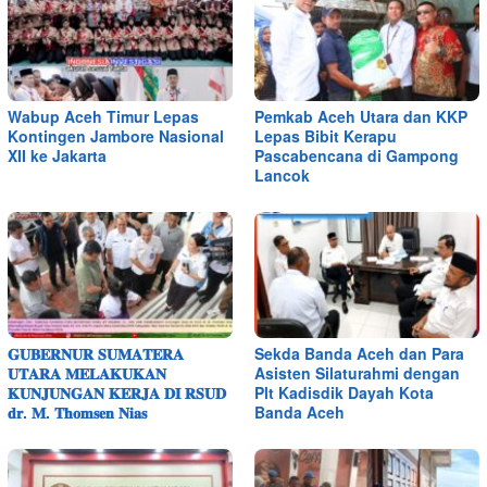
Wabup Aceh Timur Lepas
Pemkab Aceh Utara dan KKP
Kontingen Jambore Nasional
Lepas Bibit Kerapu
XII ke Jakarta
Pascabencana di Gampong
Lancok
𝐆𝐔𝐁𝐄𝐑𝐍𝐔𝐑 𝐒𝐔𝐌𝐀𝐓𝐄𝐑𝐀
Sekda Banda Aceh dan Para
𝐔𝐓𝐀𝐑𝐀 𝐌𝐄𝐋𝐀𝐊𝐔𝐊𝐀𝐍
Asisten Silaturahmi dengan
𝐊𝐔𝐍𝐉𝐔𝐍𝐆𝐀𝐍 𝐊𝐄𝐑𝐉𝐀 𝐃𝐈 𝐑𝐒𝐔𝐃
Plt Kadisdik Dayah Kota
𝐝𝐫. 𝐌. 𝐓𝐡𝐨𝐦𝐬𝐞𝐧 𝐍𝐢𝐚𝐬
Banda Aceh