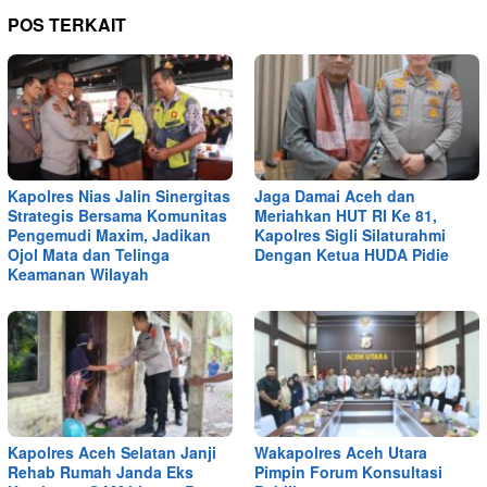
POS TERKAIT
Kapolres Nias Jalin Sinergitas
Jaga Damai Aceh dan
Strategis Bersama Komunitas
Meriahkan HUT RI Ke 81,
Pengemudi Maxim, Jadikan
Kapolres Sigli Silaturahmi
Ojol Mata dan Telinga
Dengan Ketua HUDA Pidie
Keamanan Wilayah
Kapolres Aceh Selatan Janji
Wakapolres Aceh Utara
Rehab Rumah Janda Eks
Pimpin Forum Konsultasi