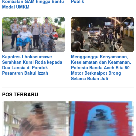
Kombatan GAM hingga Bantu
Publik
Modal UMKM
Kapolres Lhokseumawe
Mengganggu Kenyamanan,
Serahkan Kursi Roda kepada
Keselamatan dan Keamanan,
Dua Lansia di Pondok
Polresta Banda Aceh Sita 80
Pesantren Baitul Izzah
Motor Berknalpot Brong
Selama Bulan Juli
POS TERBARU