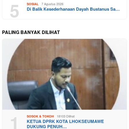
5
7 Agustus 2026
SOSIAL
Di Balik Kesederhanaan Dayah Bustanus Sa…
PALING BANYAK DILIHAT
1
18103 Dilihat
SOSOK & TOKOH
KETUA DPRK KOTA LHOKSEUMAWE
DUKUNG PENUH…