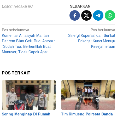
Editor: Redaksi IIC
SEBARKAN
Navigasi
Pos sebelumnya
Pos berikutnya
Komentar Amalsyah Mantan
Sinergi Koperasi dan Serikat
pos
Danrem Bikin Geli, Rudi Antoni :
Pekerja: Kunci Menuju
“Sudah Tua, Berhentilah Buat
Kesejahteraan
Manuver, Tidak Capek Apa”
POS TERKAIT
Sering Menginap Di Rumah
Tim Rimueng Polresta Banda