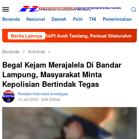
Loncat
Menu
ke
Mobile
konten
Beranda
Nasional
Daerah
Polri
TNI
Pemerintahan
wil VI RAPI Aceh Tamiang, Perkuat Silaturahmi dan Sinergi Ke
Berita Lainnya
Beranda
Kriminal
Begal Kejam Merajalela Di Bandar
Lampung, Masyarakat Minta
Kepolisian Bertindak Tegas
Redaksi Indonesia Investigasi
13 Juli 2025
628 Dilihat