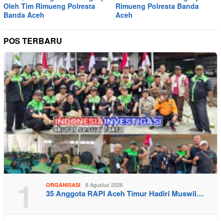
Oleh Tim Rimueng Polresta
Rimueng Polresta Banda
Banda Aceh
Aceh
POS TERBARU
1
8 Agustus 2026
ORGANISASI
35 Anggota RAPI Aceh Timur Hadiri Muswil…