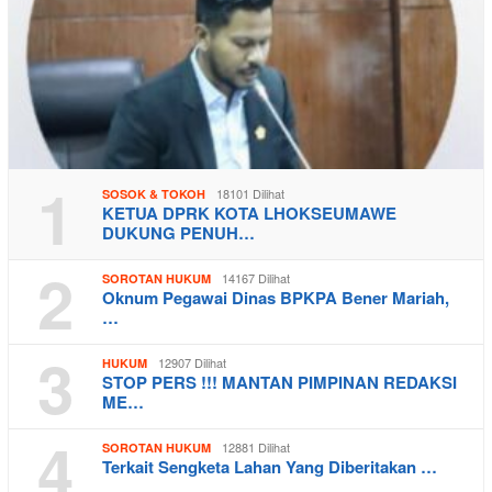
1
18101 Dilihat
SOSOK & TOKOH
KETUA DPRK KOTA LHOKSEUMAWE
DUKUNG PENUH…
2
14167 Dilihat
SOROTAN HUKUM
Oknum Pegawai Dinas BPKPA Bener Mariah,
…
3
12907 Dilihat
HUKUM
STOP PERS !!! MANTAN PIMPINAN REDAKSI
ME…
4
12881 Dilihat
SOROTAN HUKUM
Terkait Sengketa Lahan Yang Diberitakan …