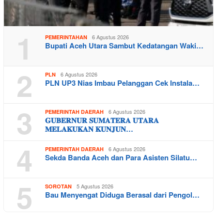
1
6 Agustus 2026
PEMERINTAHAN
Bupati Aceh Utara Sambut Kedatangan Waki…
2
6 Agustus 2026
PLN
PLN UP3 Nias Imbau Pelanggan Cek Instala…
3
6 Agustus 2026
PEMERINTAH DAERAH
𝐆𝐔𝐁𝐄𝐑𝐍𝐔𝐑 𝐒𝐔𝐌𝐀𝐓𝐄𝐑𝐀 𝐔𝐓𝐀𝐑𝐀
𝐌𝐄𝐋𝐀𝐊𝐔𝐊𝐀𝐍 𝐊𝐔𝐍𝐉𝐔𝐍…
4
6 Agustus 2026
PEMERINTAH DAERAH
Sekda Banda Aceh dan Para Asisten Silatu…
5
5 Agustus 2026
SOROTAN
Bau Menyengat Diduga Berasal dari Pengol…