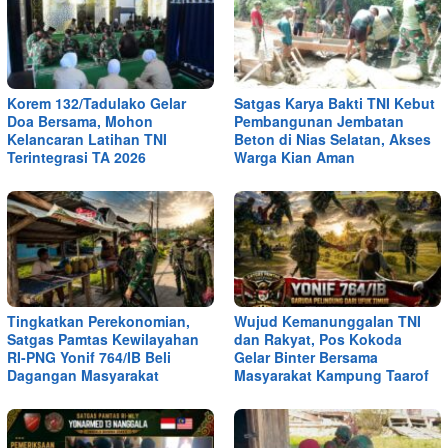
Korem 132/Tadulako Gelar
Satgas Karya Bakti TNI Kebut
Doa Bersama, Mohon
Pembangunan Jembatan
Kelancaran Latihan TNI
Beton di Nias Selatan, Akses
Terintegrasi TA 2026
Warga Kian Aman
Tingkatkan Perekonomian,
Wujud Kemanunggalan TNI
Satgas Pamtas Kewilayahan
dan Rakyat, Pos Kokoda
RI-PNG Yonif 764/IB Beli
Gelar Binter Bersama
Dagangan Masyarakat
Masyarakat Kampung Taarof