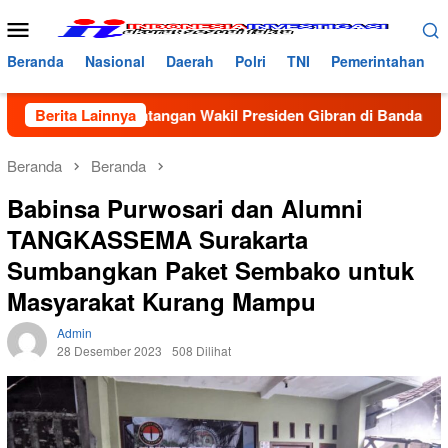
Loncat
Menu
ke
Mobile
konten
Beranda
Nasional
Daerah
Polri
TNI
Pemerintahan
mbut Kedatangan Wakil Presiden Gibran di Bandara Malikussale
Berita Lainnya
Beranda
Beranda
Babinsa Purwosari dan Alumni
TANGKASSEMA Surakarta
Sumbangkan Paket Sembako untuk
Masyarakat Kurang Mampu
Admin
28 Desember 2023
508 Dilihat