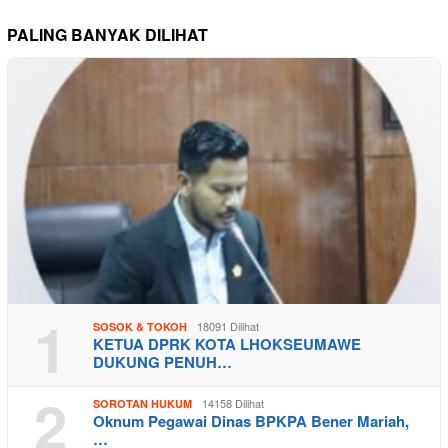
PALING BANYAK DILIHAT
1
18091 Dilihat
SOSOK & TOKOH
KETUA DPRK KOTA LHOKSEUMAWE
DUKUNG PENUH…
2
14158 Dilihat
SOROTAN HUKUM
Oknum Pegawai Dinas BPKPA Bener Mariah,
…