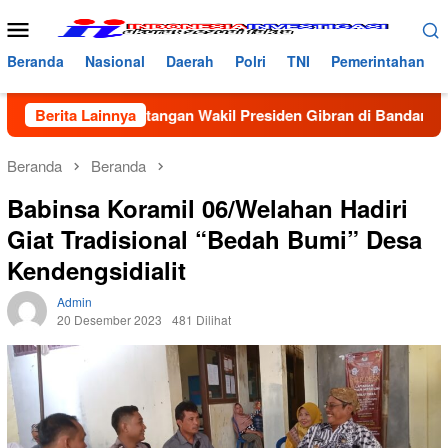
Loncat
Menu
ke
Mobile
konten
Beranda
Nasional
Daerah
Polri
TNI
Pemerintahan
ut Kedatangan Wakil Presiden Gibran di Bandara Malikussaleh
Berita Lainnya
Beranda
Beranda
Babinsa Koramil 06/Welahan Hadiri
Giat Tradisional “Bedah Bumi” Desa
Kendengsidialit
Admin
20 Desember 2023
481 Dilihat