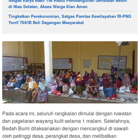
Satgas Karya Bakti TNI Kebut Pembangunan Jembatan Beton
di Nias Selatan, Akses Warga Kian Aman
Tingkatkan Perekonomian, Satgas Pamtas Kewilayahan RI-PNG
Yonif 764/IB Beli Dagangan Masyarakat
Pada acara ini, seluruh rangkaian dimulai dengan ruwatan
dan pagelaran wayang kulit selama 1 malam. Setelahnya,
Bedah Bumi dilaksanakan dengan mencangkul di sawah
oleh petinggi desa, perangkat desa, dan melibatkan