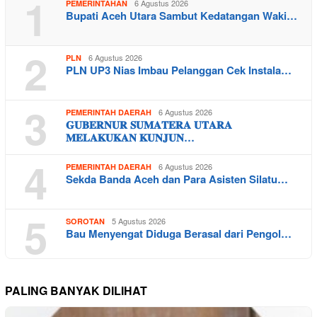
1
6 Agustus 2026
PEMERINTAHAN
Bupati Aceh Utara Sambut Kedatangan Waki…
2
6 Agustus 2026
PLN
PLN UP3 Nias Imbau Pelanggan Cek Instala…
3
6 Agustus 2026
PEMERINTAH DAERAH
𝐆𝐔𝐁𝐄𝐑𝐍𝐔𝐑 𝐒𝐔𝐌𝐀𝐓𝐄𝐑𝐀 𝐔𝐓𝐀𝐑𝐀
𝐌𝐄𝐋𝐀𝐊𝐔𝐊𝐀𝐍 𝐊𝐔𝐍𝐉𝐔𝐍…
4
6 Agustus 2026
PEMERINTAH DAERAH
Sekda Banda Aceh dan Para Asisten Silatu…
5
5 Agustus 2026
SOROTAN
Bau Menyengat Diduga Berasal dari Pengol…
PALING BANYAK DILIHAT