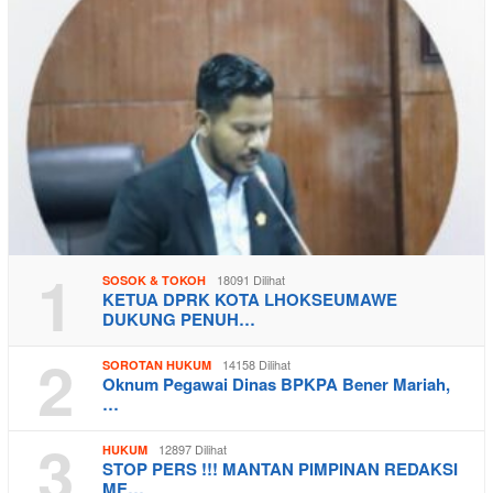
1
18091 Dilihat
SOSOK & TOKOH
KETUA DPRK KOTA LHOKSEUMAWE
DUKUNG PENUH…
2
14158 Dilihat
SOROTAN HUKUM
Oknum Pegawai Dinas BPKPA Bener Mariah,
…
3
12897 Dilihat
HUKUM
STOP PERS !!! MANTAN PIMPINAN REDAKSI
ME…