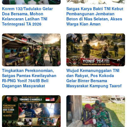
Korem 132/Tadulako Gelar
Satgas Karya Bakti TNI Kebut
Doa Bersama, Mohon
Pembangunan Jembatan
Kelancaran Latihan TNI
Beton di Nias Selatan, Akses
Terintegrasi TA 2026
Warga Kian Aman
Tingkatkan Perekonomian,
Wujud Kemanunggalan TNI
Satgas Pamtas Kewilayahan
dan Rakyat, Pos Kokoda
RI-PNG Yonif 764/IB Beli
Gelar Binter Bersama
Dagangan Masyarakat
Masyarakat Kampung Taarof