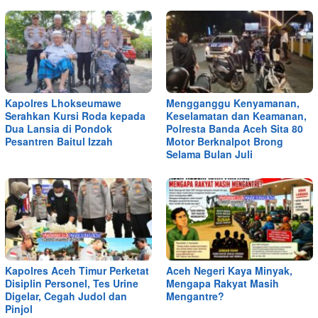
Kapolres Lhokseumawe
Mengganggu Kenyamanan,
Serahkan Kursi Roda kepada
Keselamatan dan Keamanan,
Dua Lansia di Pondok
Polresta Banda Aceh Sita 80
Pesantren Baitul Izzah
Motor Berknalpot Brong
Selama Bulan Juli
Kapolres Aceh Timur Perketat
Aceh Negeri Kaya Minyak,
Disiplin Personel, Tes Urine
Mengapa Rakyat Masih
Digelar, Cegah Judol dan
Mengantre?
Pinjol