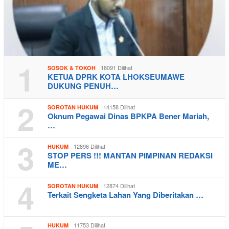
1
18091 Dilihat
SOSOK & TOKOH
KETUA DPRK KOTA LHOKSEUMAWE
DUKUNG PENUH…
2
14158 Dilihat
SOROTAN HUKUM
Oknum Pegawai Dinas BPKPA Bener Mariah,
…
3
12896 Dilihat
HUKUM
STOP PERS !!! MANTAN PIMPINAN REDAKSI
ME…
4
12874 Dilihat
SOROTAN HUKUM
Terkait Sengketa Lahan Yang Diberitakan …
11753 Dilihat
HUKUM