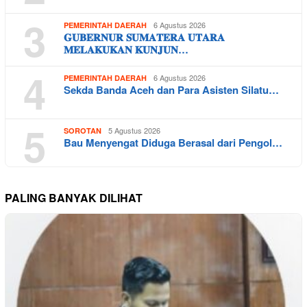
3
6 Agustus 2026
PEMERINTAH DAERAH
𝐆𝐔𝐁𝐄𝐑𝐍𝐔𝐑 𝐒𝐔𝐌𝐀𝐓𝐄𝐑𝐀 𝐔𝐓𝐀𝐑𝐀
𝐌𝐄𝐋𝐀𝐊𝐔𝐊𝐀𝐍 𝐊𝐔𝐍𝐉𝐔𝐍…
4
6 Agustus 2026
PEMERINTAH DAERAH
Sekda Banda Aceh dan Para Asisten Silatu…
5
5 Agustus 2026
SOROTAN
Bau Menyengat Diduga Berasal dari Pengol…
PALING BANYAK DILIHAT