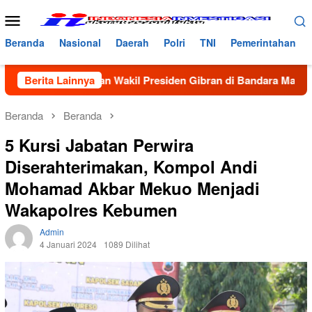
Loncat
Menu
ke
Mobile
konten
Beranda
Nasional
Daerah
Polri
TNI
Pemerintahan
angan Wakil Presiden Gibran di Bandara Malikussaleh
Berita Lainnya
Beranda
Beranda
5 Kursi Jabatan Perwira
Diserahterimakan, Kompol Andi
Mohamad Akbar Mekuo Menjadi
Wakapolres Kebumen
Admin
4 Januari 2024
1089 Dilihat