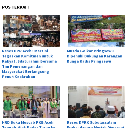
POS TERKAIT
Reses DPR Aceh : Martini
Musda Golkar Pringsewu
Tegaskan Komitmen untuk
Dipenuhi Dukungan Karangan
Rakyat, Silaturahmi Bersama
Bunga Kadis Pringsewu
Tim Pemenangan dan
Masyarakat Berlangsung
Penuh Keakraban
HRD Buka Muscab PKB Aceh
Reses DPRK Subulussalam
Tengah, Ajak Kader Turun ke
Fraksi Hanura Meriah Diwarnai