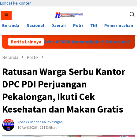
Loncat ke konten
Beranda
Nasional
Daerah
Polri
TNI
Pemerintahan
eorang Siswi Kelas VI SD Muhammadiyah di Keluarkan Dari Sekol
Berita Lainnya
Beranda
Politik
Ratusan Warga Serbu Kantor
DPC PDI Perjuangan
Pekalongan, Ikuti Cek
Kesehatan dan Makan Gratis
Redaksi Indonesia Investigasi
10 April 2026
211 Dilihat