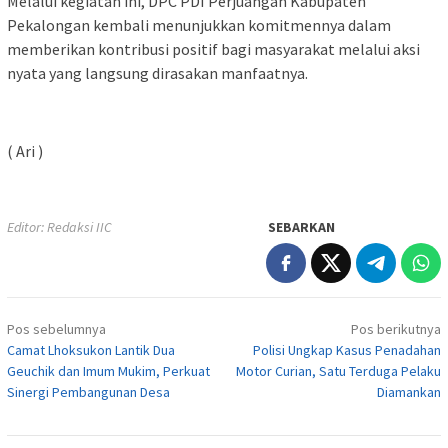
Melalui kegiatan ini, DPC PDI Perjuangan Kabupaten
Pekalongan kembali menunjukkan komitmennya dalam
memberikan kontribusi positif bagi masyarakat melalui aksi
nyata yang langsung dirasakan manfaatnya.
( Ari )
Editor: Redaksi IIC
SEBARKAN
Navigasi
Pos sebelumnya
Pos berikutnya
pos
Camat Lhoksukon Lantik Dua
Polisi Ungkap Kasus Penadahan
Geuchik dan Imum Mukim, Perkuat
Motor Curian, Satu Terduga Pelaku
Sinergi Pembangunan Desa
Diamankan