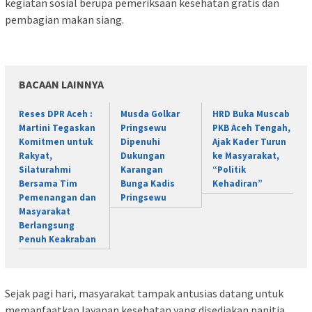
kegiatan sosial berupa pemeriksaan kesehatan gratis dan
pembagian makan siang.
BACAAN LAINNYA
Reses DPR Aceh :
Musda Golkar
HRD Buka Muscab
Martini Tegaskan
Pringsewu
PKB Aceh Tengah,
Komitmen untuk
Dipenuhi
Ajak Kader Turun
Rakyat,
Dukungan
ke Masyarakat,
Silaturahmi
Karangan
“Politik
Bersama Tim
Bunga Kadis
Kehadiran”
Pemenangan dan
Pringsewu
Masyarakat
Berlangsung
Penuh Keakraban
Sejak pagi hari, masyarakat tampak antusias datang untuk
memanfaatkan layanan kesehatan yang disediakan panitia.