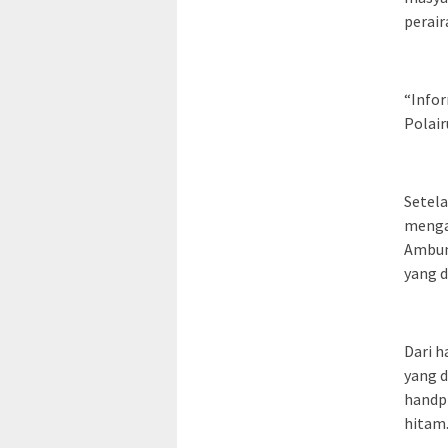
perair
“Infor
Polair
Setela
mengam
Ambun
yang d
Dari h
yang d
handph
hitam