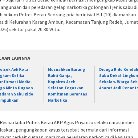
ahgunaan dan peredaran gelap narkotika golongan I jenis sabu di
h hukum Polres Berau. Seorang pria berinisial MJ (20) diamankan
as di Kelurahan Karang Ambun, Kecamatan Tanjung Redeb, Juma
026) sekitar pukul 20.30 Wita.
CAAN LAINNYA
olsek Aek Kota
Musnahkan Barang
Diduga Rido Kendal
gkam Ketika
Bukti Ganja,
Sabu Dekat Lingku
onfirmasi Media.
Kapolres Aceh
Sekolah. Warga Seb
ga Minta Dugaan
Selatan Tegaskan
Aparat Jadi Penont
edaran Sabu Rido
Komitmen Berantas
umpuhkan
Narkotika
 Resnarkoba Polres Berau AKP Agus Priyanto selaku narasumber
askan, pengungkapan kasus tersebut bermula dari informasi
akat terkait dugaan maraknya peredaran narkotika di kawasan