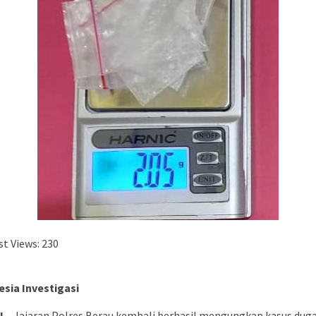
t Views:
230
esia Investigasi
U
– Jajaran Polres Berau kembali berhasil mengungkap kasus dug