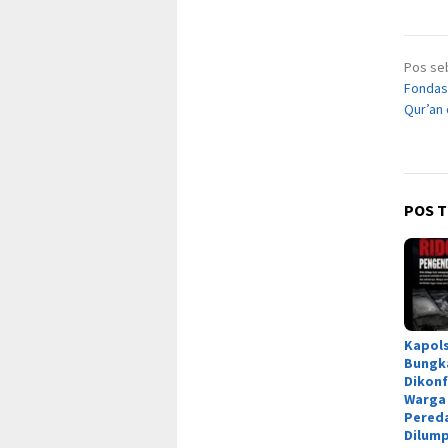
Nav
Pos se
pos
Fondas
Qur’an 
POS T
Kapol
Bungk
Dikonf
Warga
Pered
Dilum