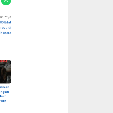
ikutnya
0 Bibit
rove di
eh Utara
alikan
ungan
ebut
nton