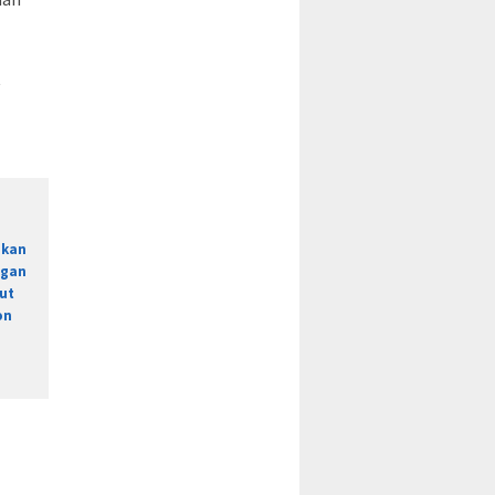
t
ikan
ngan
ut
on