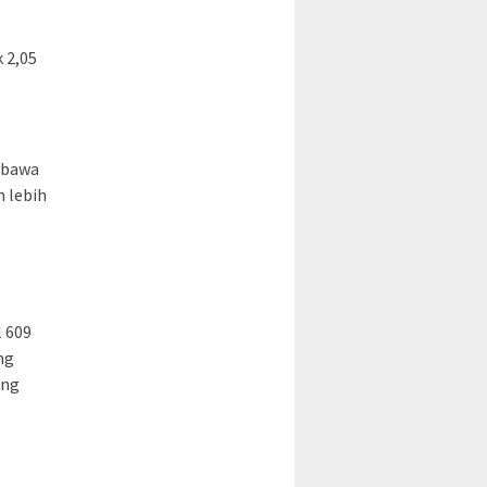
 2,05
ibawa
 lebih
l 609
ng
ang