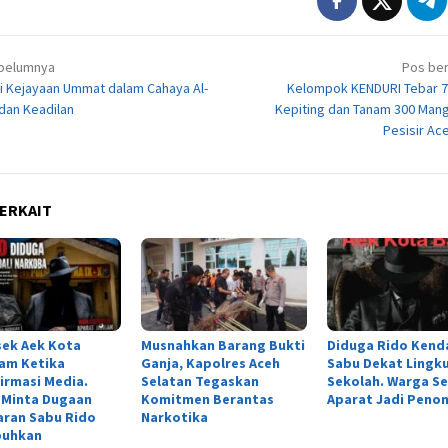
igasi
belumnya
Pos ber
i Kejayaan Ummat dalam Cahaya Al-
Kelompok KENDURI Tebar 70
dan Keadilan
Kepiting dan Tanam 300 Mang
Pesisir Ac
ERKAIT
sek Aek Kota
Musnahkan Barang Bukti
Diduga Rido Kend
am Ketika
Ganja, Kapolres Aceh
Sabu Dekat Lingk
irmasi Media.
Selatan Tegaskan
Sekolah. Warga S
 Minta Dugaan
Komitmen Berantas
Aparat Jadi Peno
aran Sabu Rido
Narkotika
puhkan