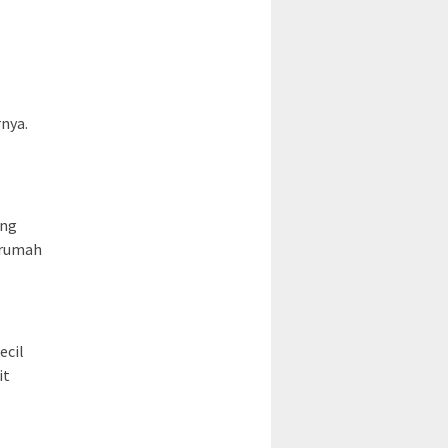
nya.
ang
 rumah
ecil
it