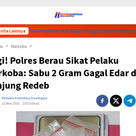
lam Pemilihan Wali Nagari Sungai Buluah Selatan, Masyarakat M
rita Lainnya
da
Narkoba
i! Polres Berau Sikat Pelaku
rkoba: Sabu 2 Gram Gagal Edar d
njung Redeb
Redaksi Indonesia Investigasi
12 Mei 2026
230 Dilihat