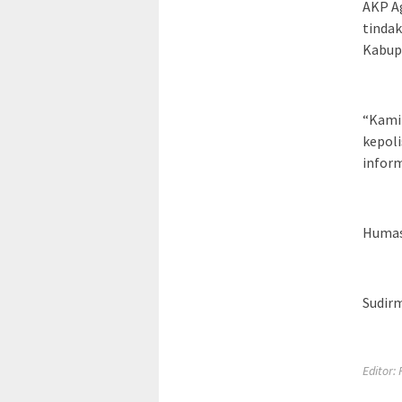
AKP A
tindak
Kabupa
“Kami
kepol
inform
Humas
Sudir
Editor: