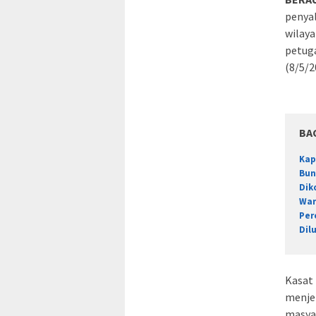
penyal
wilaya
petug
(8/5/2
BA
Kap
Bun
Dik
War
Per
Dil
Kasat
menjel
masyar