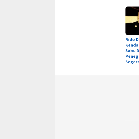
Rido D
Kenda
Sabu D
Peneg
Segera