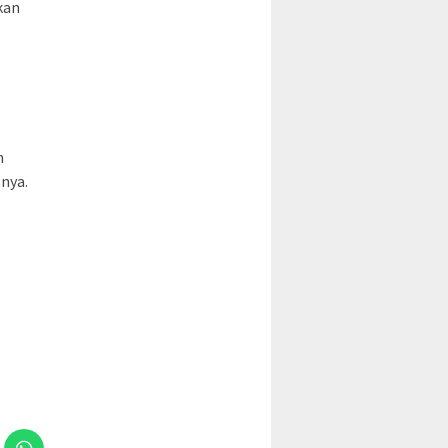
kan
n
nya.