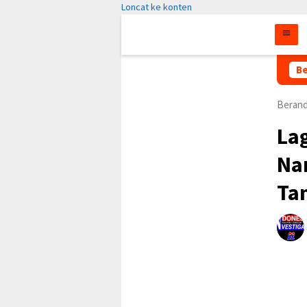
Loncat ke konten
Diduga Ada Kecurangan da
Be
Beran
Lag
Na
Ta