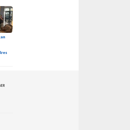
kan
lres
BER