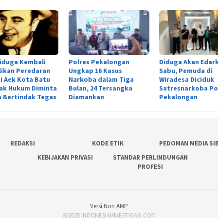
iduga Kembali
Polres Pekalongan
Diduga Akan Edar
likan Peredaran
Ungkap 16 Kasus
Sabu, Pemuda di
i Aek Kota Batu
Narkoba dalam Tiga
Wiradesa Diciduk
ak Hukum Diminta
Bulan, 24 Tersangka
Satresnarkoba Po
 Bertindak Tegas
Diamankan
Pekalongan
REDAKSI
KODE ETIK
PEDOMAN MEDIA SI
KEBIJAKAN PRIVASI
STANDAR PERLINDUNGAN
PROFESI
Versi Non AMP
@2025 INDONESIAINVESTIGASI.COM