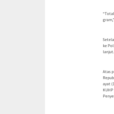
“Total
gram,”
Setela
ke Po
lanjut.
Atas p
Republ
ayat 
KUHP 
Penyes