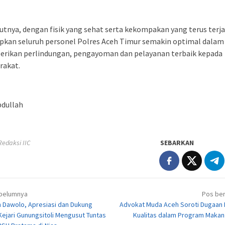
tnya, dengan fisik yang sehat serta kekompakan yang terus terja
pkan seluruh personel Polres Aceh Timur semakin optimal dalam
rikan perlindungan, pengayoman dan pelayanan terbaik kepada
rakat.
bdullah
 Redaksi IIC
SEBARKAN
igasi
belumnya
Pos ber
 Dawolo, Apresiasi dan Dukung
Advokat Muda Aceh Soroti Dugaan 
ejari Gunungsitoli Mengusut Tuntas
Kualitas dalam Program Makan 