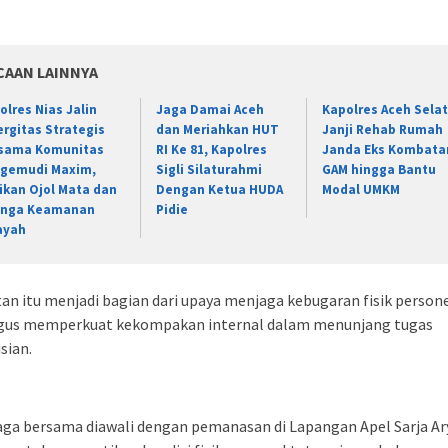
CAAN LAINNYA
olres Nias Jalin
Jaga Damai Aceh
Kapolres Aceh Sela
ergitas Strategis
dan Meriahkan HUT
Janji Rehab Rumah
sama Komunitas
RI Ke 81, Kapolres
Janda Eks Kombata
gemudi Maxim,
Sigli Silaturahmi
GAM hingga Bantu
ikan Ojol Mata dan
Dengan Ketua HUDA
Modal UMKM
inga Keamanan
Pidie
ayah
an itu menjadi bagian dari upaya menjaga kebugaran fisik person
igus memperkuat kekompakan internal dalam menunjang tugas
sian.
ga bersama diawali dengan pemanasan di Lapangan Apel Sarja Ar