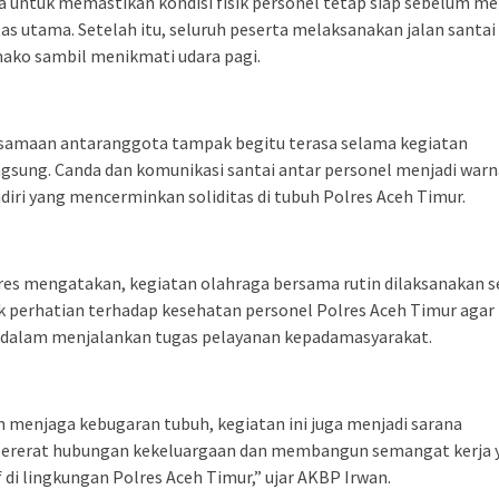
 untuk memastikan kondisi fisik personel tetap siap sebelum m
tas utama. Setelah itu, seluruh peserta melaksanakan jalan santai
ako sambil menikmati udara pagi.
samaan antaranggota tampak begitu terasa selama kegiatan
gsung. Canda dan komunikasi santai antar personel menjadi warn
diri yang mencerminkan soliditas di tubuh Polres Aceh Timur.
es mengatakan, kegiatan olahraga bersama rutin dilaksanakan s
 perhatian terhadap kesehatan personel Polres Aceh Timur agar
 dalam menjalankan tugas pelayanan kepadamasyarakat.
n menjaga kebugaran tubuh, kegiatan ini juga menjadi sarana
rerat hubungan kekeluargaan dan membangun semangat kerja 
f di lingkungan Polres Aceh Timur,” ujar AKBP Irwan.