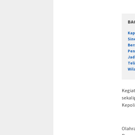
BA
Kap
Sin
Ber
Pen
Jad
Tel
Wil
Kegiat
sekal
Kepoli
Olahra