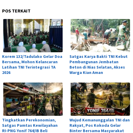
POS TERKAIT
Korem 132/Tadulako Gelar Doa
Satgas Karya Bakti TNI Kebut
Bersama, Mohon Kelancaran
Pembangunan Jembatan
Latihan TNI Terintegrasi TA
Beton di Nias Selatan, Akses
2026
Warga Kian Aman
Tingkatkan Perekonomian,
Wujud Kemanunggalan TNI dan
Satgas Pamtas Kewilayahan
Rakyat, Pos Kokoda Gelar
RI-PNG Yonif 764/IB Beli
Binter Bersama Masyarakat