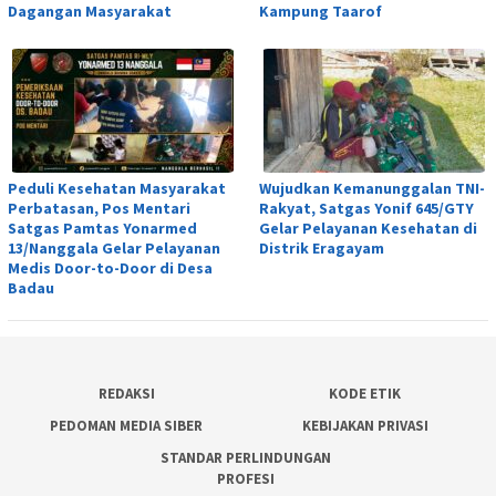
Dagangan Masyarakat
Kampung Taarof
Peduli Kesehatan Masyarakat
Wujudkan Kemanunggalan TNI-
Perbatasan, Pos Mentari
Rakyat, Satgas Yonif 645/GTY
Satgas Pamtas Yonarmed
Gelar Pelayanan Kesehatan di
13/Nanggala Gelar Pelayanan
Distrik Eragayam
Medis Door-to-Door di Desa
Badau
REDAKSI
KODE ETIK
PEDOMAN MEDIA SIBER
KEBIJAKAN PRIVASI
STANDAR PERLINDUNGAN
PROFESI