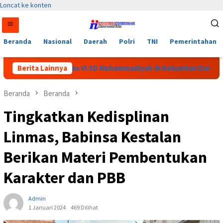
Loncat ke konten
Beranda
Nasional
Daerah
Polri
TNI
Pemerintahan
ang Siswi Kelas VI SD Muhammadiyah di Keluarkan Dari Sekolah
Berita Lainnya
Beranda
Beranda
Tingkatkan Kedisplinan
Linmas, Babinsa Kestalan
Berikan Materi Pembentukan
Karakter dan PBB
Admin
1 Januari 2024
469 Dilihat