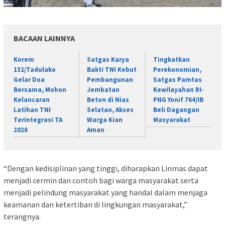
BACAAN LAINNYA
Korem
Satgas Karya
Tingkatkan
132/Tadulako
Bakti TNI Kebut
Perekonomian,
Gelar Doa
Pembangunan
Satgas Pamtas
Bersama, Mohon
Jembatan
Kewilayahan RI-
Kelancaran
Beton di Nias
PNG Yonif 764/IB
Latihan TNI
Selatan, Akses
Beli Dagangan
Terintegrasi TA
Warga Kian
Masyarakat
2026
Aman
“Dengan kedisiplinan yang tinggi, diharapkan Linmas dapat
menjadi cermin dan contoh bagi warga masyarakat serta
menjadi pelindung masyarakat yang handal dalam menjaga
keamanan dan ketertiban di lingkungan masyarakat,”
terangnya.