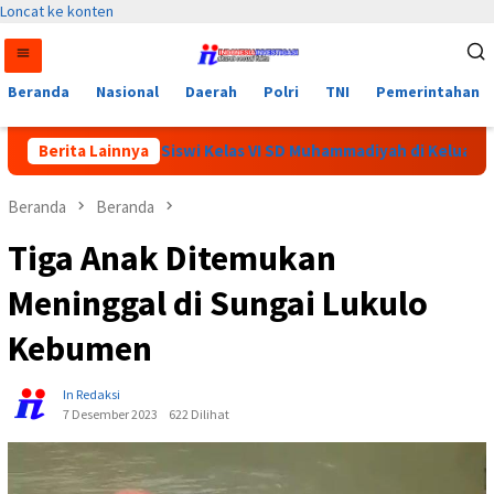
Loncat ke konten
Beranda
Nasional
Daerah
Polri
TNI
Pemerintahan
nya, Seorang Siswi Kelas VI SD Muhammadiyah di Keluarkan Dari
Berita Lainnya
Beranda
Beranda
Tiga Anak Ditemukan
Meninggal di Sungai Lukulo
Kebumen
In Redaksi
7 Desember 2023
622 Dilihat