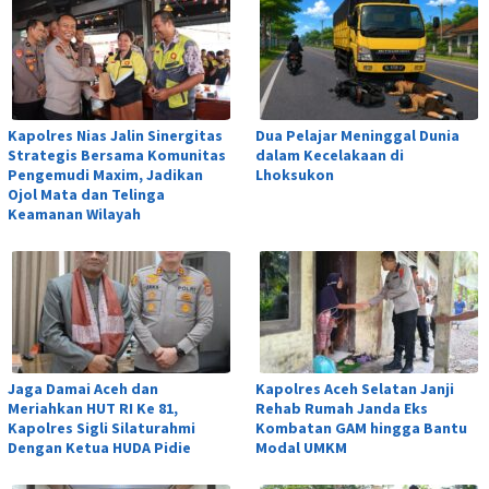
Kapolres Nias Jalin Sinergitas
Dua Pelajar Meninggal Dunia
Strategis Bersama Komunitas
dalam Kecelakaan di
Pengemudi Maxim, Jadikan
Lhoksukon
Ojol Mata dan Telinga
Keamanan Wilayah
Jaga Damai Aceh dan
Kapolres Aceh Selatan Janji
Meriahkan HUT RI Ke 81,
Rehab Rumah Janda Eks
Kapolres Sigli Silaturahmi
Kombatan GAM hingga Bantu
Dengan Ketua HUDA Pidie
Modal UMKM