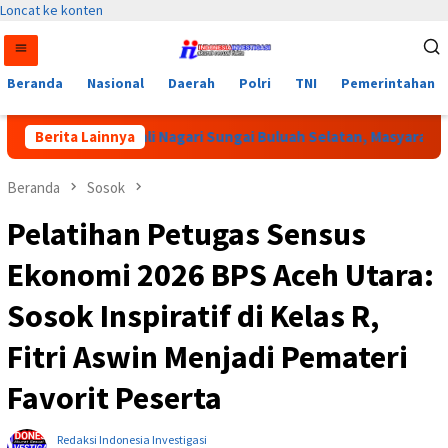
Loncat ke konten
Beranda
Nasional
Daerah
Polri
TNI
Pemerintahan
Pemilihan Wali Nagari Sungai Buluah Selatan, Masyarakat Minta
Berita Lainnya
Beranda
Sosok
Pelatihan Petugas Sensus
Ekonomi 2026 BPS Aceh Utara:
Sosok Inspiratif di Kelas R,
Fitri Aswin Menjadi Pemateri
Favorit Peserta
Redaksi Indonesia Investigasi