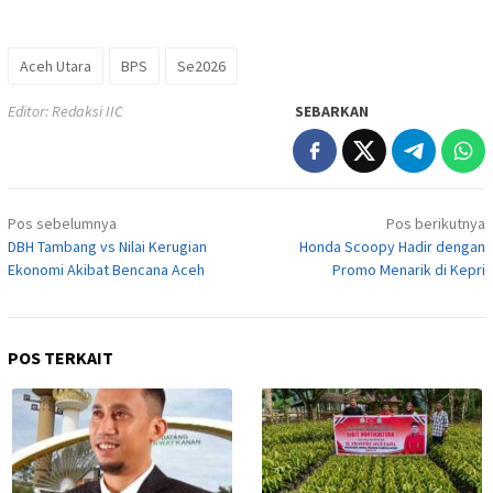
Aceh Utara
BPS
Se2026
Editor: Redaksi IIC
SEBARKAN
Navigasi
Pos sebelumnya
Pos berikutnya
pos
DBH Tambang vs Nilai Kerugian
Honda Scoopy Hadir dengan
Ekonomi Akibat Bencana Aceh
Promo Menarik di Kepri
POS TERKAIT