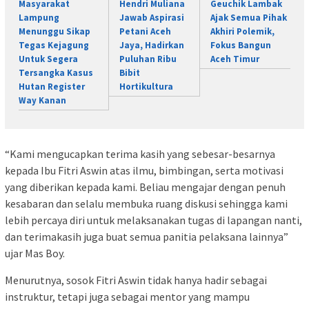
Masyarakat
Hendri Muliana
Geuchik Lambak
Lampung
Jawab Aspirasi
Ajak Semua Pihak
Menunggu Sikap
Petani Aceh
Akhiri Polemik,
Tegas Kejagung
Jaya, Hadirkan
Fokus Bangun
Untuk Segera
Puluhan Ribu
Aceh Timur
Tersangka Kasus
Bibit
Hutan Register
Hortikultura
Way Kanan
“Kami mengucapkan terima kasih yang sebesar-besarnya
kepada Ibu Fitri Aswin atas ilmu, bimbingan, serta motivasi
yang diberikan kepada kami. Beliau mengajar dengan penuh
kesabaran dan selalu membuka ruang diskusi sehingga kami
lebih percaya diri untuk melaksanakan tugas di lapangan nanti,
dan terimakasih juga buat semua panitia pelaksana lainnya”
ujar Mas Boy.
Menurutnya, sosok Fitri Aswin tidak hanya hadir sebagai
instruktur, tetapi juga sebagai mentor yang mampu