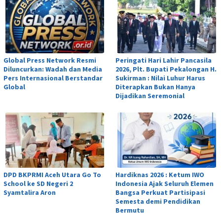
Global Press Network Resmi
Peringati Hari Lahir Pancasila
Diluncurkan: Wadah dan Media
2026, Plt. Bupati Pekalongan H.
Pers Internasional Berstandar
Sukirman : Nilai Luhur Harus
Global
Diterapkan Bukan Hanya
Dijadikan Seremonial
DPD BKPRMI Aceh Utara Go To
Hardiknas 2026 : Ketum IWO
School ke SD Negeri 2
Indonesia Ajak Seluruh Elemen
Syamtalira Aron
Bangsa Perkuat Partisipasi
Semesta demi Pendidikan
Bermutu