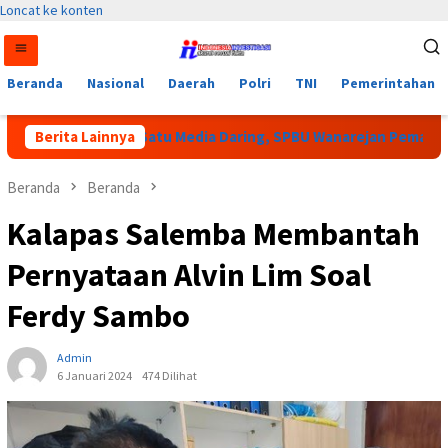
Loncat ke konten
Beranda
Nasional
Daerah
Polri
TNI
Pemerintahan
 Oleh Salah Satu Media Daring, SPBU Wanarejan Pemalang Bantah
Berita Lainnya
Beranda
Beranda
Kalapas Salemba Membantah
Pernyataan Alvin Lim Soal
Ferdy Sambo
Admin
6 Januari 2024
474 Dilihat