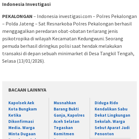
Indonesia Investigasi
PEKALONGAN
– Indonesia investigasi.com – Polres Pekalongan
– Polda Jateng – Sat Resnarkoba Polres Pekalongan berhasil
menggagalkan peredaran obat-obatan terlarang jenis
psikotropika di wilayah Kecamatan Kedungwuni. Seorang
pemuda berhasil diringkus polisi saat hendak melakukan
transaksi di depan sebuah minimarket di Desa Tangkil Tengah,
Selasa (13/01/2026).
BACAAN LAINNYA
Kapolsek Aek
Musnahkan
Diduga Rido
Kota Bungkam
Barang Bukti
Kendalikan Sabu
Ketika
Ganja, Kapolres
Dekat Lingkungan
Dikonfirmasi
Aceh Selatan
Sekolah. Warga
Media. Warga
Tegaskan
Sebut Aparat Jadi
Minta Dugaan
Komitmen
Penonton