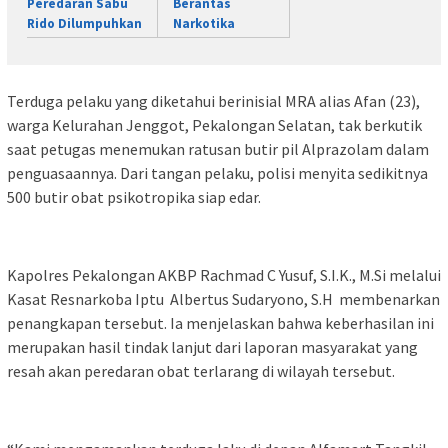
Peredaran Sabu
Berantas
Rido Dilumpuhkan
Narkotika
Terduga pelaku yang diketahui berinisial MRA alias Afan (23),
warga Kelurahan Jenggot, Pekalongan Selatan, tak berkutik
saat petugas menemukan ratusan butir pil Alprazolam dalam
penguasaannya. Dari tangan pelaku, polisi menyita sedikitnya
500 butir obat psikotropika siap edar.
Kapolres Pekalongan AKBP Rachmad C Yusuf, S.I.K., M.Si melalui
Kasat Resnarkoba Iptu Albertus Sudaryono, S.H membenarkan
penangkapan tersebut. Ia menjelaskan bahwa keberhasilan ini
merupakan hasil tindak lanjut dari laporan masyarakat yang
resah akan peredaran obat terlarang di wilayah tersebut.