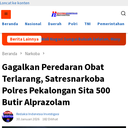
Loncat ke konten
Beranda
Nasional
Daerah
Polri
TNI
Pemerintahan
m Pemilihan Wali Nagari Sungai Buluah Selatan, Masyarakat Min
Berita Lainnya
Beranda
Narkoba
Gagalkan Peredaran Obat
Terlarang, Satresnarkoba
Polres Pekalongan Sita 500
Butir Alprazolam
Redaksi Indonesia Investigasi
30 Januari 2026
182 Dilihat