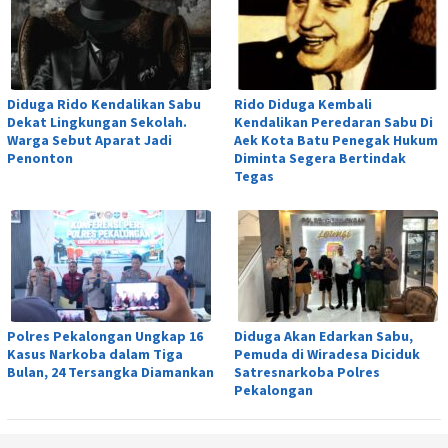
Diduga Rido Kendalikan Sabu
Rido Diduga Kembali
Dekat Lingkungan Sekolah.
Kendalikan Peredaran Sabu Di
Warga Sebut Aparat Jadi
Aek Kota Batu Penegak Hukum
Penonton
Diminta Segera Bertindak
Tegas
Polres Pekalongan Ungkap 16
Diduga Akan Edarkan Sabu,
Kasus Narkoba dalam Tiga
Pemuda di Wiradesa Diciduk
Bulan, 24 Tersangka Diamankan
Satresnarkoba Polres
Pekalongan