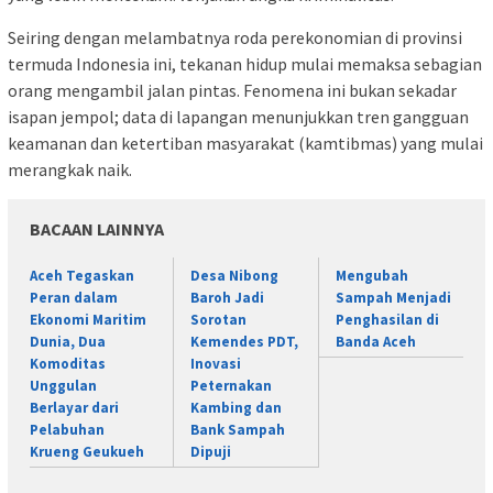
Seiring dengan melambatnya roda perekonomian di provinsi
termuda Indonesia ini, tekanan hidup mulai memaksa sebagian
orang mengambil jalan pintas. Fenomena ini bukan sekadar
isapan jempol; data di lapangan menunjukkan tren gangguan
keamanan dan ketertiban masyarakat (kamtibmas) yang mulai
merangkak naik.
BACAAN LAINNYA
Aceh Tegaskan
Desa Nibong
Mengubah
Peran dalam
Baroh Jadi
Sampah Menjadi
Ekonomi Maritim
Sorotan
Penghasilan di
Dunia, Dua
Kemendes PDT,
Banda Aceh
Komoditas
Inovasi
Unggulan
Peternakan
Berlayar dari
Kambing dan
Pelabuhan
Bank Sampah
Krueng Geukueh
Dipuji