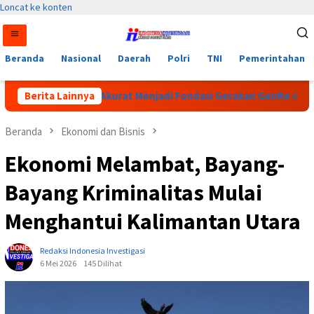
Loncat ke konten
Beranda
Nasional
Daerah
Polri
TNI
Pemerintahan
cin: Data yang Akurat Menjadi Fondasi Gerakan GenRe di Subulu
Berita Lainnya
Beranda
Ekonomi dan Bisnis
Ekonomi Melambat, Bayang-
Bayang Kriminalitas Mulai
Menghantui Kalimantan Utara
Redaksi Indonesia Investigasi
6 Mei 2026
145 Dilihat