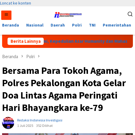
Loncat ke konten
Beranda
Nasional
Daerah
Polri
TNI
Pemerintahan
 Bustanus Salami, Kepedulian Asar Humanity dan Mahasiswa KPM 
Berita Lainnya
Beranda
Polri
Bersama Para Tokoh Agama,
Polres Pekalongan Kota Gelar
Doa Lintas Agama Peringati
Hari Bhayangkara ke-79
Redaksi Indonesia Investigasi
1 Juli 2025
352 Dilihat