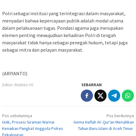
Polri sebagai institusi yang terintegrasi dalam masyarakat,
menyadari bahwa kepercayaan publik adalah modal utama
dalam pelaksanaan tugas. Pondasi agama juga merupakan
elemen penting mewujudkan kehadiran Polri di tengah
masyarakat tidak hanya sebagai penegak hukum, tetapi juga
sebagai mitra dan pelayan masyarakat.
(ARIYANTO)
Editor: Redaksi IIC
SEBARKAN
Navigasi
Pos sebelumnya
Pos berikutnya
pos
Unik, Prosesi Siraman Warnai
Gema Haflah Al- Qur’an Meriahkan
Kenaikan Pangkat Anggota Polres
Tahun Baru Islam di Aceh Timur
Pekalongan