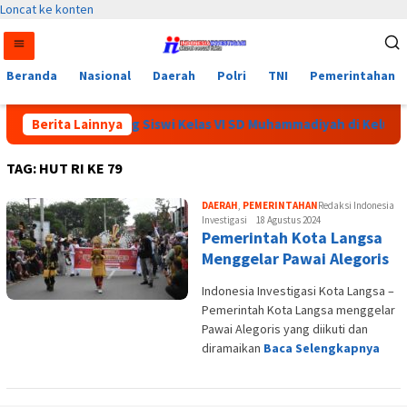
Loncat ke konten
Beranda
Nasional
Daerah
Polri
TNI
Pemerintahan
P Temannya, Seorang Siswi Kelas VI SD Muhammadiyah di Keluark
Berita Lainnya
TAG:
HUT RI KE 79
DAERAH
,
PEMERINTAHAN
Redaksi Indonesia
Investigasi
18 Agustus 2024
Pemerintah Kota Langsa
Menggelar Pawai Alegoris
Indonesia Investigasi Kota Langsa –
Pemerintah Kota Langsa menggelar
Pawai Alegoris yang diikuti dan
diramaikan
Baca Selengkapnya