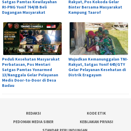
Satgas Pamtas Kewilayahan
Rakyat, Pos Kokoda Gelar
RI-PNG Yonif 764/IB Beli
Binter Bersama Masyarakat
Dagangan Masyarakat
Kampung Taarof
Peduli Kesehatan Masyarakat
Wujudkan Kemanunggalan TNI-
Perbatasan, Pos Mentari
Rakyat, Satgas Yonif 645/GTY
Satgas Pamtas Yonarmed
Gelar Pelayanan Kesehatan di
13/Nanggala Gelar Pelayanan
Distrik Eragayam
Medis Door-to-Door di Desa
Badau
REDAKSI
KODE ETIK
PEDOMAN MEDIA SIBER
KEBIJAKAN PRIVASI
STANDAR PERLINDUNGAN