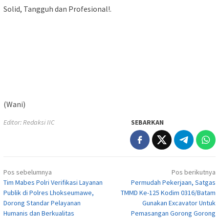
Solid, Tangguh dan Profesional!.
(Wani)
Editor: Redaksi IIC
SEBARKAN
Navigasi
Pos sebelumnya
Pos berikutnya
pos
Tim Mabes Polri Verifikasi Layanan
Permudah Pekerjaan, Satgas
Publik di Polres Lhokseumawe,
TMMD Ke-125 Kodim 0316/Batam
Dorong Standar Pelayanan
Gunakan Excavator Untuk
Humanis dan Berkualitas
Pemasangan Gorong Gorong