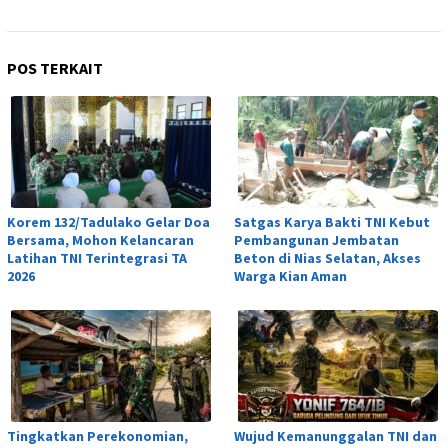
POS TERKAIT
Korem 132/Tadulako Gelar Doa
Satgas Karya Bakti TNI Kebut
Bersama, Mohon Kelancaran
Pembangunan Jembatan
Latihan TNI Terintegrasi TA
Beton di Nias Selatan, Akses
2026
Warga Kian Aman
Tingkatkan Perekonomian,
Wujud Kemanunggalan TNI dan