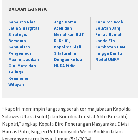
BACAAN LAINNYA
Kapolres Nias
Jaga Damai
Kapolres Aceh
Jalin Sinergitas
Aceh dan
Selatan Janji
Strategis
Meriahkan HUT
Rehab Rumah
Bersama
RI Ke 81,
Janda Eks
Komunitas
Kapolres Sigli
Kombatan GAM
Pengemudi
Silaturahmi
hingga Bantu
Maxim, Jadikan
Dengan Ketua
Modal UMKM
Ojol Mata dan
HUDA Pidie
Telinga
Keamanan
Wilayah
“Kapolri memimpin langsung serah terima jabatan Kapolda
Sulawesi Utara (Sulut) dan Koordinator Staf Ahli (Korsahli)
Kapolri,” ungkap Kepala Biro Penerangan Masyarakat Divisi
Humas Polri, Brigjen Pol Trunoyudo Wisnu Andiko dalam
keterangan tertulisnya, Jumat (5/1/2024).