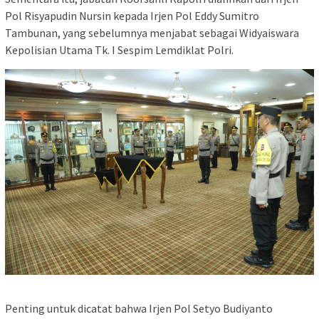
Pol Risyapudin Nursin kepada Irjen Pol Eddy Sumitro
Tambunan, yang sebelumnya menjabat sebagai Widyaiswara
Kepolisian Utama Tk. I Sespim Lemdiklat Polri.
Penting untuk dicatat bahwa Irjen Pol Setyo Budiyanto