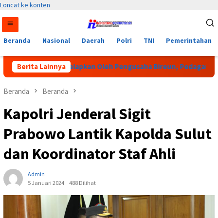
Loncat ke konten
Beranda
Nasional
Daerah
Polri
TNI
Pemerintahan
iduga Digelapkan Oleh Pengusaha Bireun, Pedagang Keliling Des
Berita Lainnya
Beranda
Beranda
Kapolri Jenderal Sigit
Prabowo Lantik Kapolda Sulut
dan Koordinator Staf Ahli
Admin
5 Januari 2024
488 Dilihat