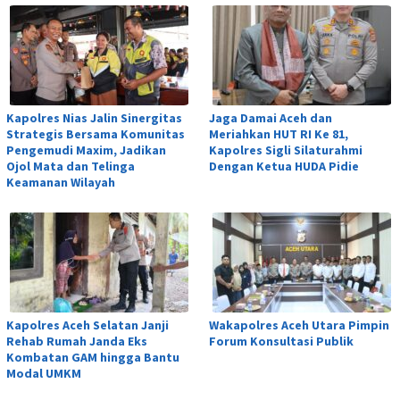
Kapolres Nias Jalin Sinergitas
Jaga Damai Aceh dan
Strategis Bersama Komunitas
Meriahkan HUT RI Ke 81,
Pengemudi Maxim, Jadikan
Kapolres Sigli Silaturahmi
Ojol Mata dan Telinga
Dengan Ketua HUDA Pidie
Keamanan Wilayah
Kapolres Aceh Selatan Janji
Wakapolres Aceh Utara Pimpin
Rehab Rumah Janda Eks
Forum Konsultasi Publik
Kombatan GAM hingga Bantu
Modal UMKM