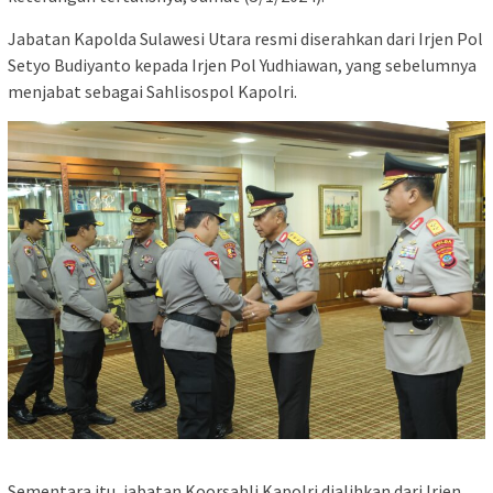
Jabatan Kapolda Sulawesi Utara resmi diserahkan dari Irjen Pol
Setyo Budiyanto kepada Irjen Pol Yudhiawan, yang sebelumnya
menjabat sebagai Sahlisospol Kapolri.
Sementara itu, jabatan Koorsahli Kapolri dialihkan dari Irjen