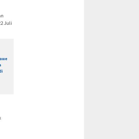
an
2 Juli
mawe
a
di
k