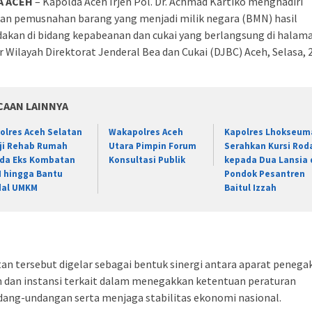
A ACEH
– Kapolda Aceh Irjen Pol. Dr. Achmad Kartiko menghadiri
tan pemusnahan barang yang menjadi milik negara (BMN) hasil
akan di bidang kepabeanan dan cukai yang berlangsung di halam
 Wilayah Direktorat Jenderal Bea dan Cukai (DJBC) Aceh, Selasa, 2
CAAN LAINNYA
olres Aceh Selatan
Wakapolres Aceh
Kapolres Lhokseu
ji Rehab Rumah
Utara Pimpin Forum
Serahkan Kursi Rod
da Eks Kombatan
Konsultasi Publik
kepada Dua Lansia 
 hingga Bantu
Pondok Pesantren
al UMKM
Baitul Izzah
an tersebut digelar sebagai bentuk sinergi antara aparat penega
 dan instansi terkait dalam menegakkan ketentuan peraturan
dang-undangan serta menjaga stabilitas ekonomi nasional.