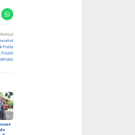
ikutnya
nasehat
uk Polda
A POLDA
AMPUNG
umawe
oda
 di