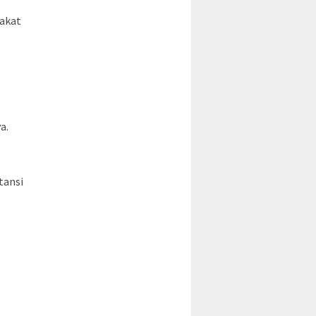
akat
a.
tansi