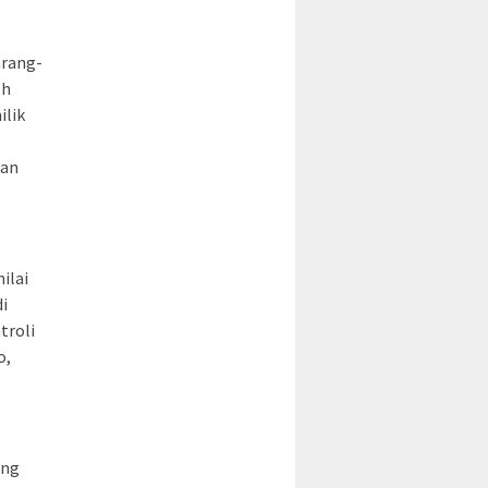
arang-
eh
ilik
dan
ilai
i
troli
o,
ung