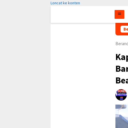
Loncat ke konten
Pemberitaan Sepihak 
Be
Beran
Ka
Ba
Be