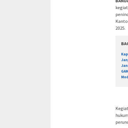
BAND
kegia
penind
Kantor
2025.
BA
Kap
Jan
Jan
GAM
Mod
Kegiat
hukum
perun