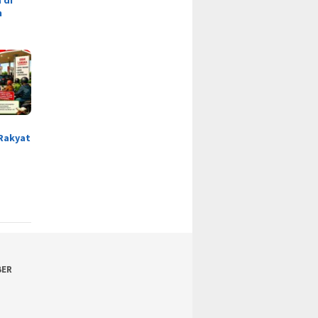
n
Rakyat
BER