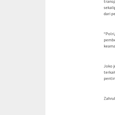
transp
sekal
dari p
“Polri
pembe
keama
Joko j
terka
penti
Zahru