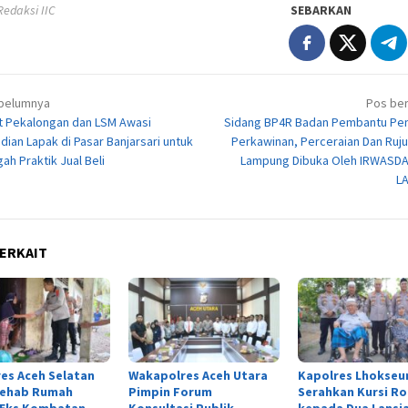
 Redaksi IIC
SEBARKAN
igasi
belumnya
Pos ber
 Pekalongan dan LSM Awasi
Sidang BP4R Badan Pembantu Pe
ian Lapak di Pasar Banjarsari untuk
Perkawinan, Perceraian Dan Ruj
h Praktik Jual Beli
Lampung Dibuka Oleh IRWASD
L
ERKAIT
es Aceh Selatan
Wakapolres Aceh Utara
Kapolres Lhokse
Rehab Rumah
Pimpin Forum
Serahkan Kursi R
 Eks Kombatan
Konsultasi Publik
kepada Dua Lansia