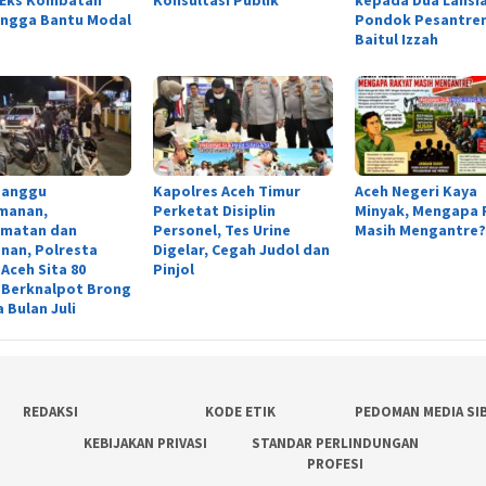
ingga Bantu Modal
Pondok Pesantre
Baitul Izzah
anggu
Kapolres Aceh Timur
Aceh Negeri Kaya
manan,
Perketat Disiplin
Minyak, Mengapa 
amatan dan
Personel, Tes Urine
Masih Mengantre?
nan, Polresta
Digelar, Cegah Judol dan
Aceh Sita 80
Pinjol
 Berknalpot Brong
 Bulan Juli
REDAKSI
KODE ETIK
PEDOMAN MEDIA SI
KEBIJAKAN PRIVASI
STANDAR PERLINDUNGAN
PROFESI