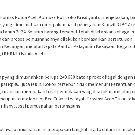
 Humas Polda Aceh Kombes Pol. Joko Krisdiyanto menjelaskan, b
g yang dimusnahkan merupakan hasil penegahan Kanwil DJBC Ac
 tahun 2024. Seluruh barang tersebut telah ditetapkan sebagai m
a dan proses pemusnahannya dilakukan berdasarkan persetujuan
ri Keuangan melalui Kepala Kantor Pelayanan Kekayaan Negara 
g (KPKNL) Banda Aceh.
g yang dimusnahkan berupa 248.668 batang rokok ilegal dengan n
ai Rp365 juta lebih. Rokok tersebut tidak memenuhi ketentuan d
 cukai dan merupakan hasil penindakan yang dilakukan melalui pa
maupun laut oleh tim Bea Cukai di wilayah Provinsi Aceh,” ujar Jok
rilisnya, usai pemusnahan berlangsung.
utnya, pemusnahan ini merupakan langkah nyata dalam menduk