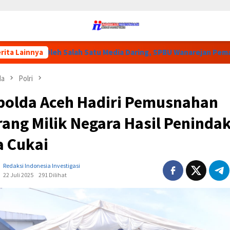
Oleh Salah Satu Media Daring, SPBU Wanarejan Pemalang Bantah:
rita Lainnya
da
Polri
polda Aceh Hadiri Pemusnahan
rang Milik Negara Hasil Peninda
a Cukai
Redaksi Indonesia Investigasi
22 Juli 2025
291 Dilihat