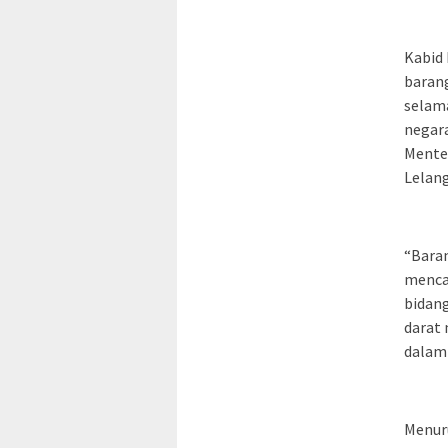
Kabid
baran
selama
negar
Mente
Lelan
“Baran
mencap
bidang
darat 
dalam 
Menur