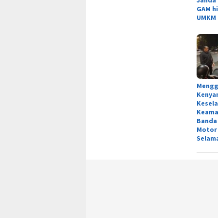
GAM h
UMKM
Mengg
Kenya
Kesel
Keama
Banda 
Motor
Selama